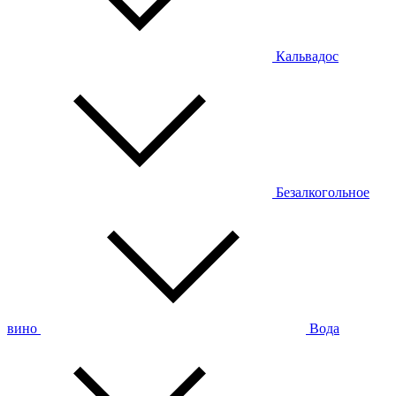
Кальвадос
Безалкогольное
вино
Вода