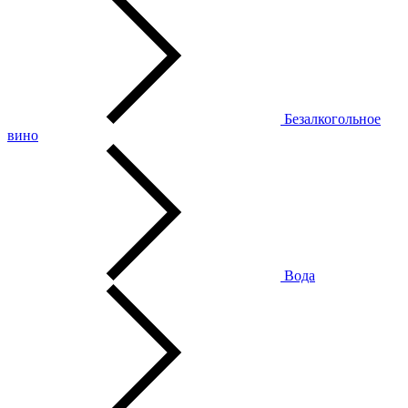
Безалкогольное
вино
Вода