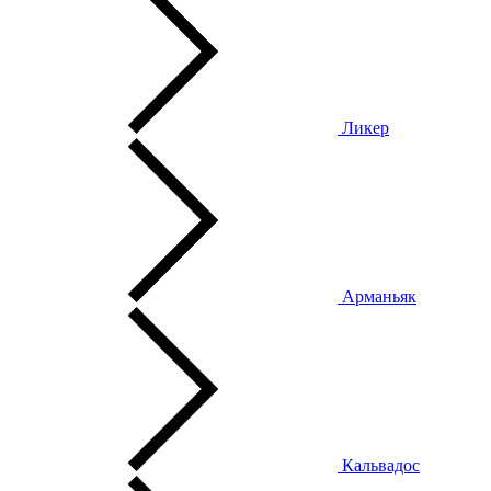
Ликер
Арманьяк
Кальвадос