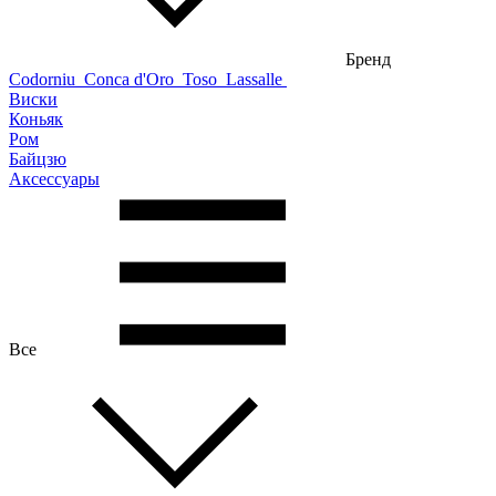
Бренд
Codorniu
Conca d'Oro
Toso
Lassalle
Виски
Коньяк
Ром
Байцзю
Аксессуары
Все