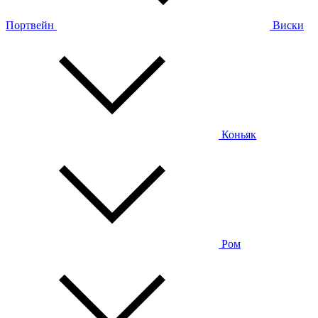
Портвейн
Виски
Коньяк
Ром