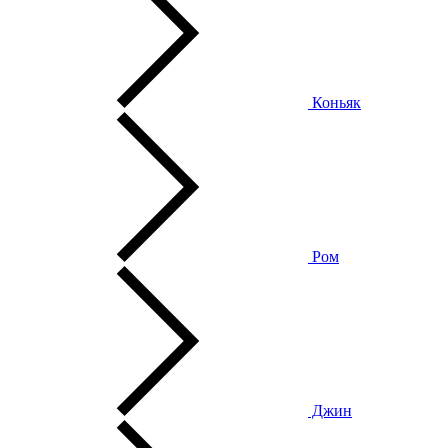
Коньяк
Ром
Джин