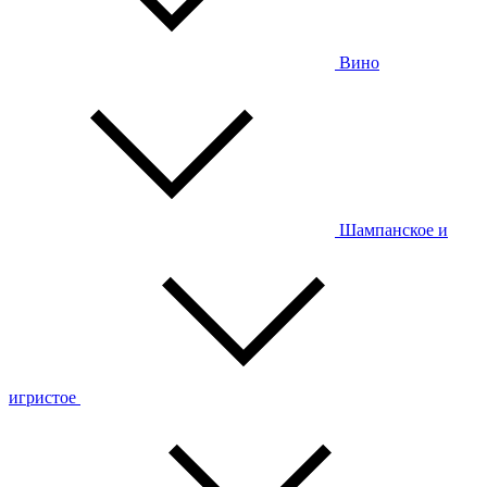
Вино
Шампанское и
игристое