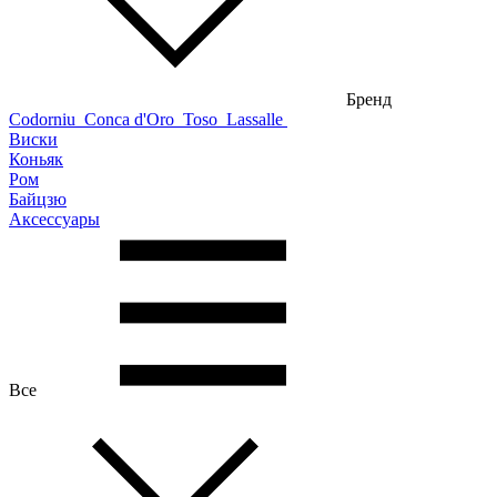
Бренд
Codorniu
Conca d'Oro
Toso
Lassalle
Виски
Коньяк
Ром
Байцзю
Аксессуары
Все