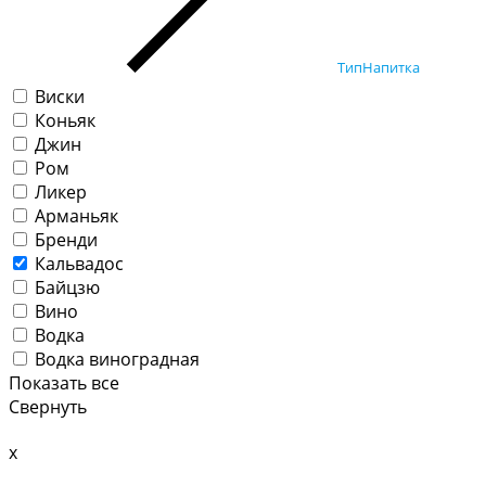
ТипНапитка
Виски
Коньяк
Джин
Ром
Ликер
Арманьяк
Бренди
Кальвадос
Байцзю
Вино
Водка
Водка виноградная
Показать все
Свернуть
x