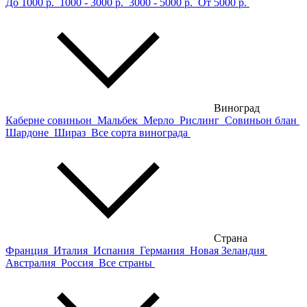
До 1000 р.
1000 - 3000 р.
3000 - 5000 р.
От 5000 р.
Виноград
Каберне совиньон
Мальбек
Мерло
Рислинг
Совиньон блан
Шардоне
Шираз
Все сорта винограда
Страна
Франция
Италия
Испания
Германия
Новая Зеландия
Австралия
Россия
Все страны