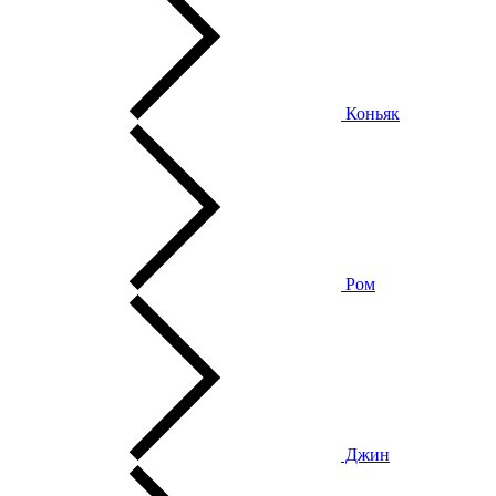
Коньяк
Ром
Джин