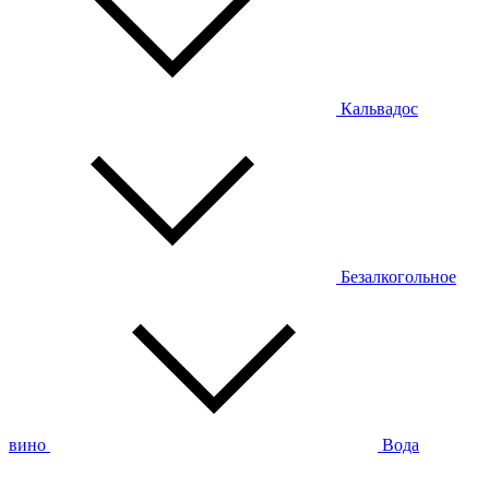
Кальвадос
Безалкогольное
вино
Вода