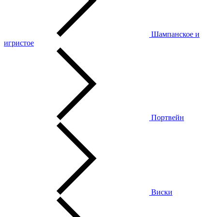
Шампанское и
игристое
Портвейн
Виски