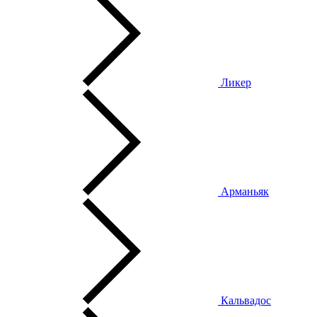
Ликер
Арманьяк
Кальвадос