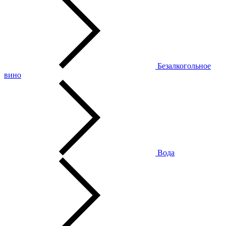
Безалкогольное
вино
Вода