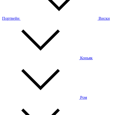
Портвейн
Виски
Коньяк
Ром