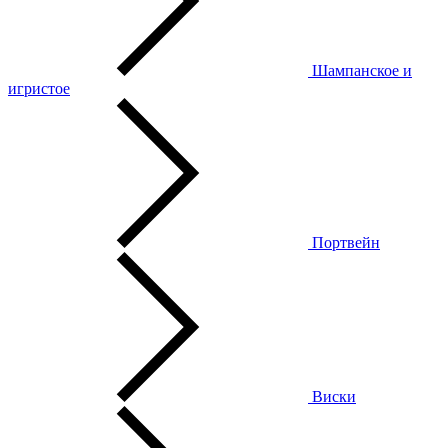
Шампанское и
игристое
Портвейн
Виски