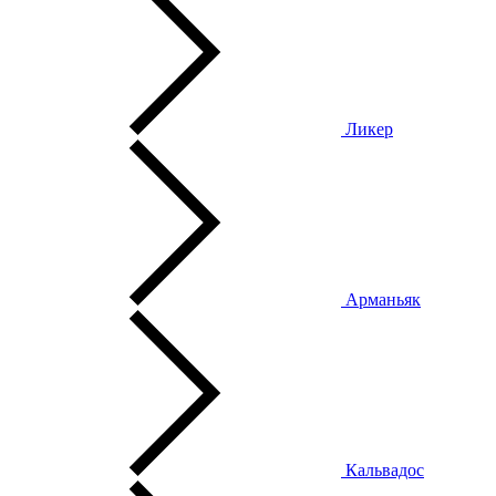
Ликер
Арманьяк
Кальвадос