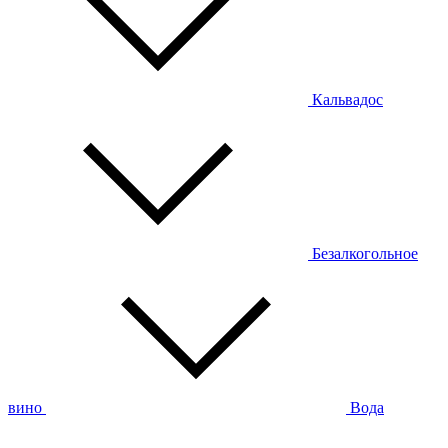
Кальвадос
Безалкогольное
вино
Вода