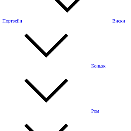
Портвейн
Виски
Коньяк
Ром