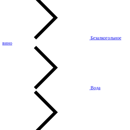
Безалкогольное
вино
Вода