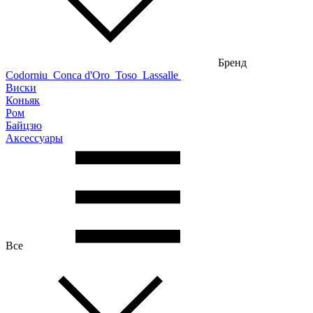
Бренд
Codorniu
Conca d'Oro
Toso
Lassalle
Виски
Коньяк
Ром
Байцзю
Аксессуары
Все