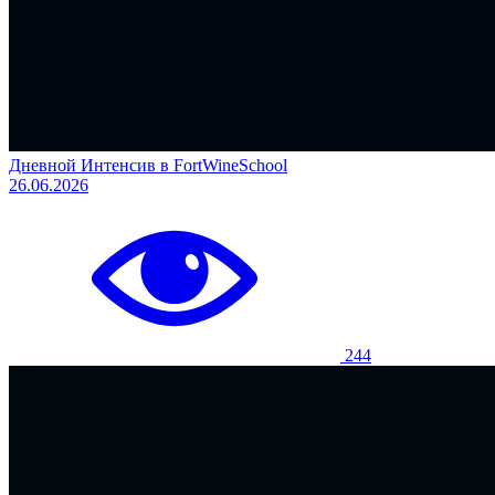
Дневной Интенсив в FortWineSchool
26.06.2026
244