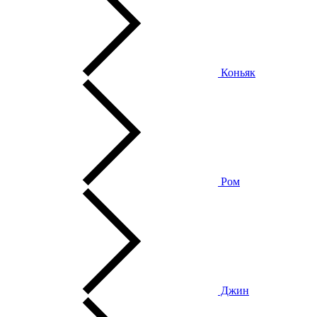
Коньяк
Ром
Джин