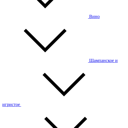
Вино
Шампанское и
игристое