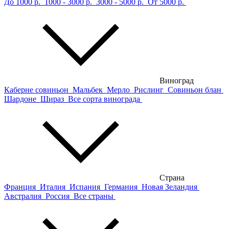
До 1000 р.
1000 - 3000 р.
3000 - 5000 р.
От 5000 р.
Виноград
Каберне совиньон
Мальбек
Мерло
Рислинг
Совиньон блан
Шардоне
Шираз
Все сорта винограда
Страна
Франция
Италия
Испания
Германия
Новая Зеландия
Австралия
Россия
Все страны