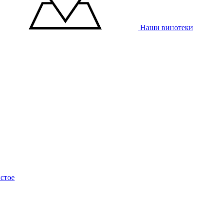
Наши винотеки
стое