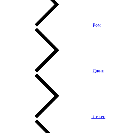
Ром
Джин
Ликер