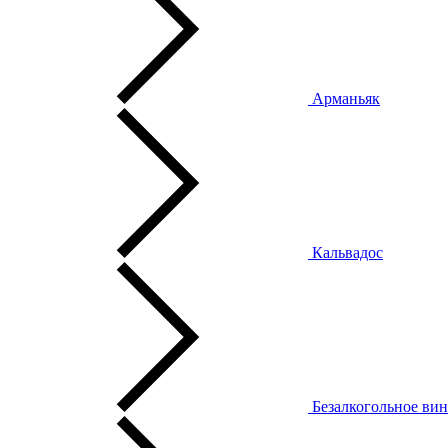
Арманьяк
Кальвадос
Безалкогольное ви