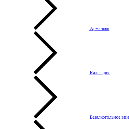
Арманьяк
Кальвадос
Безалкогольное ви