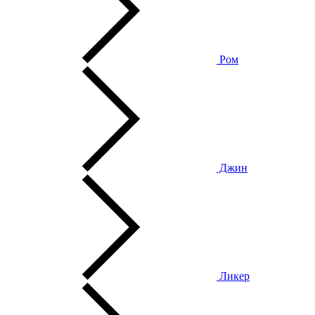
Ром
Джин
Ликер