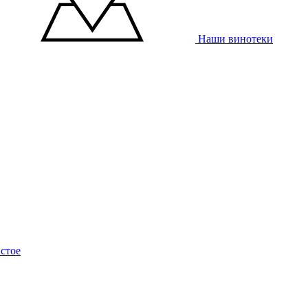
Наши винотеки
стое