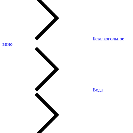
Безалкогольное
вино
Вода