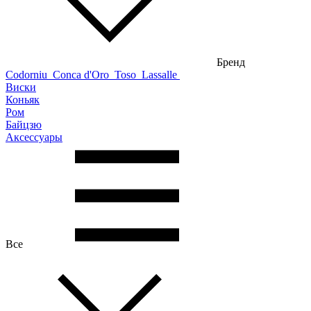
Бренд
Codorniu
Conca d'Oro
Toso
Lassalle
Виски
Коньяк
Ром
Байцзю
Аксессуары
Все