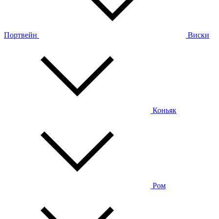
Портвейн
Виски
Коньяк
Ром