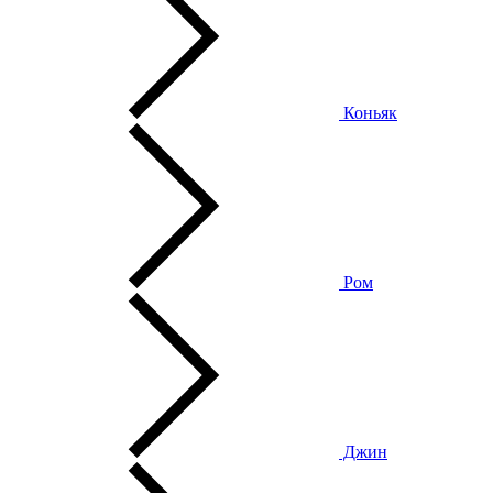
Коньяк
Ром
Джин