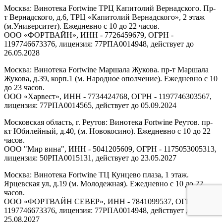
Москва: Винотека Fortwine ТРЦ Капитолий Вернадского. Пр-
т Вернадского, д.6, ТРЦ «Капитолий Вернадского», 2 этаж
(м.Университет). Ежедневно с 10 до 22 часов.
ООО «ФОРТВАЙН», ИНН - 7726459679, ОГРН -
1197746673376, лицензия: 77РПА0014948, действует до
26.05.2028
Москва: Винотека Fortwine Маршала Жукова. пр-т Маршала
Жукова, д.39, корп.1 (м. Народное ополчение). Ежедневно с 10
до 23 часов.
ООО «Харвест», ИНН - 7734424768, ОГРН - 1197746303567,
лицензия: 77РПА0014565, действует до 05.09.2024
Московская область, г. Реутов: Винотека Fortwine Реутов. пр-
кт Юбилейный, д.40, (м. Новокосино). Ежедневно с 10 до 22
часов.
ООО "Мир вина", ИНН - 5041205609, ОГРН - 1175053005313,
лицензия: 50РПА0015131, действует до 23.05.2027
Москва: Винотека Fortwine ТЦ Кунцево плаза, 1 этаж.
Ярцевская ул, д.19 (м. Молодежная). Ежедневно с 10 до 22
часов.
ООО «ФОРТВАЙН СЕВЕР», ИНН - 7841099537, ОГРН -
1197746673376, лицензия: 77РПА0014948, действует до
25.08.2027