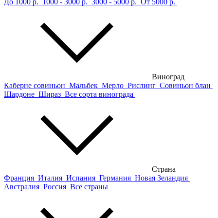
До 1000 р.
1000 - 3000 р.
3000 - 5000 р.
От 5000 р.
Виноград
Каберне совиньон
Мальбек
Мерло
Рислинг
Совиньон блан
Шардоне
Шираз
Все сорта винограда
Страна
Франция
Италия
Испания
Германия
Новая Зеландия
Австралия
Россия
Все страны