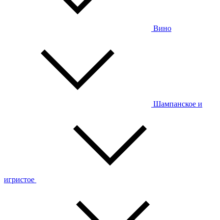
Вино
Шампанское и
игристое