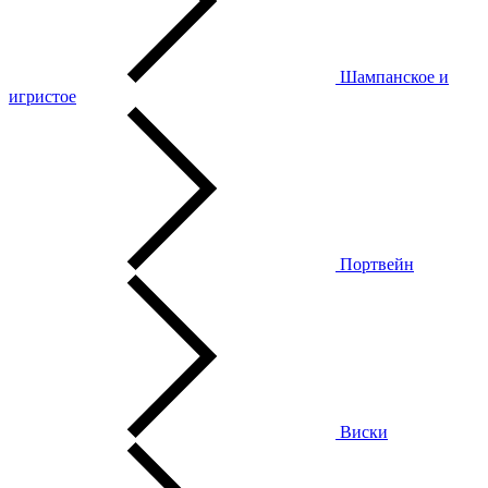
Шампанское и
игристое
Портвейн
Виски