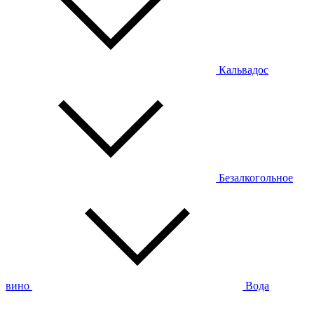
Кальвадос
Безалкогольное
вино
Вода