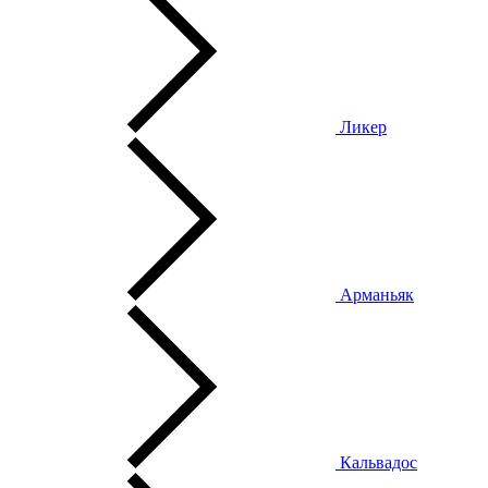
Ликер
Арманьяк
Кальвадос