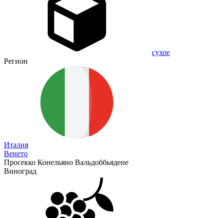
сухое
Регион
Италия
Венето
Просекко Конельяно Вальдоббьядене
Виноград