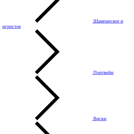
Шампанское и
игристое
Портвейн
Виски