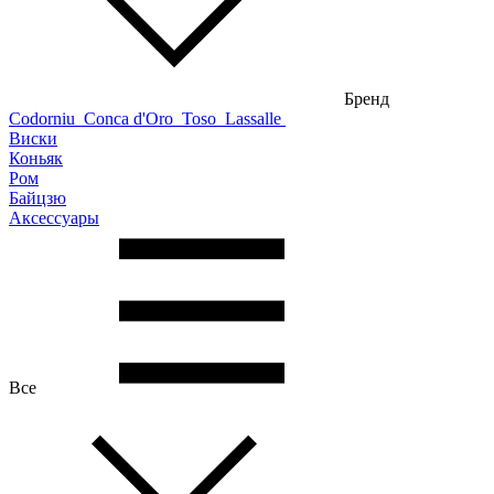
Бренд
Codorniu
Conca d'Oro
Toso
Lassalle
Виски
Коньяк
Ром
Байцзю
Аксессуары
Все