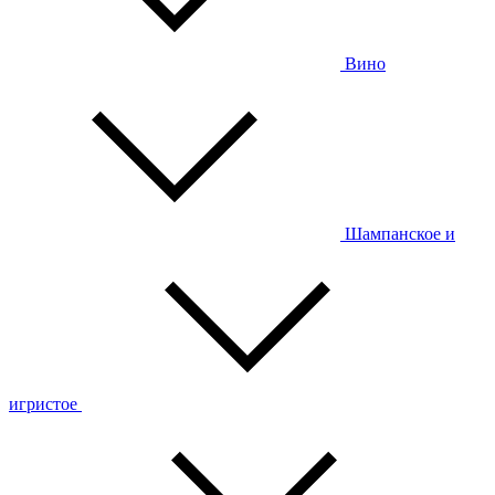
Вино
Шампанское и
игристое