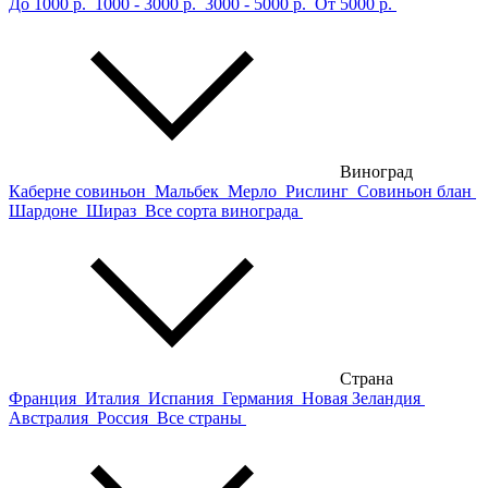
До 1000 р.
1000 - 3000 р.
3000 - 5000 р.
От 5000 р.
Виноград
Каберне совиньон
Мальбек
Мерло
Рислинг
Совиньон блан
Шардоне
Шираз
Все сорта винограда
Страна
Франция
Италия
Испания
Германия
Новая Зеландия
Австралия
Россия
Все страны