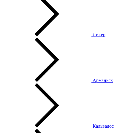
Ликер
Арманьяк
Кальвадос