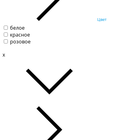
Цвет
белое
красное
розовое
x