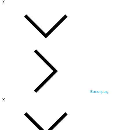
x
Виноград
x