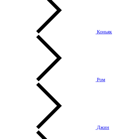
Коньяк
Ром
Джин