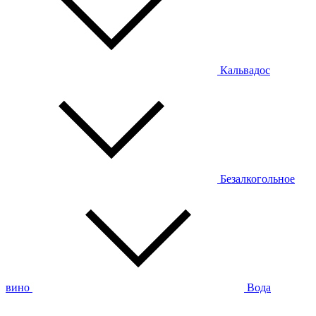
Кальвадос
Безалкогольное
вино
Вода