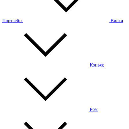
Портвейн
Виски
Коньяк
Ром