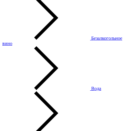
Безалкогольное
вино
Вода