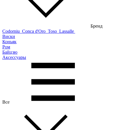
Бренд
Codorniu
Conca d'Oro
Toso
Lassalle
Виски
Коньяк
Ром
Байцзю
Аксессуары
Все