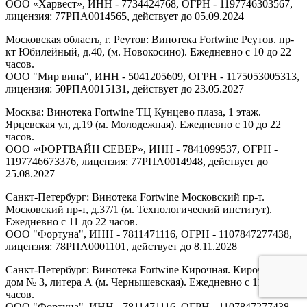
ООО «Харвест», ИНН - 7734424768, ОГРН - 1197746303567,
лицензия: 77РПА0014565, действует до 05.09.2024
Московская область, г. Реутов: Винотека Fortwine Реутов. пр-
кт Юбилейный, д.40, (м. Новокосино). Ежедневно с 10 до 22
часов.
ООО "Мир вина", ИНН - 5041205609, ОГРН - 1175053005313,
лицензия: 50РПА0015131, действует до 23.05.2027
Москва: Винотека Fortwine ТЦ Кунцево плаза, 1 этаж.
Ярцевская ул, д.19 (м. Молодежная). Ежедневно с 10 до 22
часов.
ООО «ФОРТВАЙН СЕВЕР», ИНН - 7841099537, ОГРН -
1197746673376, лицензия: 77РПА0014948, действует до
25.08.2027
Санкт-Петербург: Винотека Fortwine Московский пр-т.
Московский пр-т, д.37/1 (м. Технологический институт).
Ежедневно с 11 до 22 часов.
ООО "Фортуна", ИНН - 7811471116, ОГРН - 1107847277438,
лицензия: 78РПА0001101, действует до 8.11.2028
Санкт-Петербург: Винотека Fortwine Кирочная. Кирочная ул,
дом № 3, литера А (м. Чернышевская). Ежедневно с 11 до 22
часов.
ООО "Фортуна", ИНН - 7811471116, ОГРН - 1107847277438,