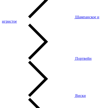
Шампанское и
игристое
Портвейн
Виски