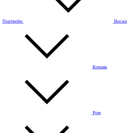
Портвейн
Виски
Коньяк
Ром