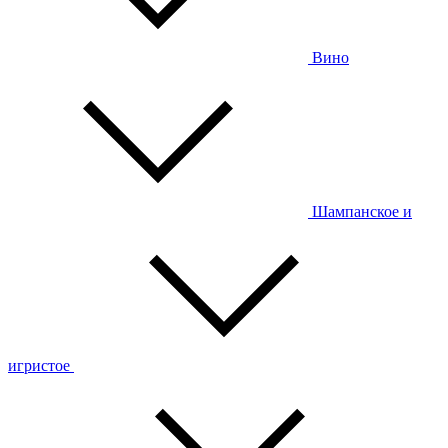
Вино
Шампанское и
игристое