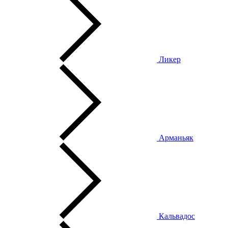
Ликер
Арманьяк
Кальвадос