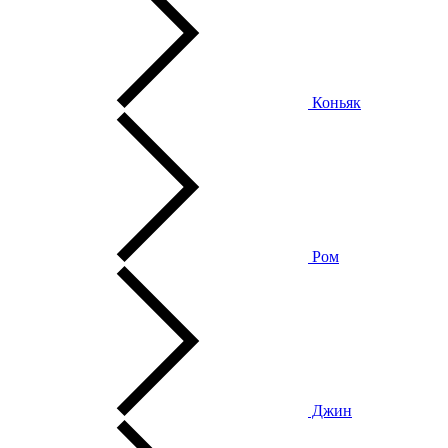
Коньяк
Ром
Джин