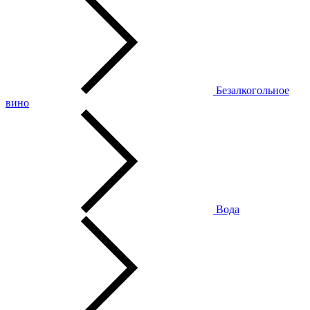
Безалкогольное
вино
Вода