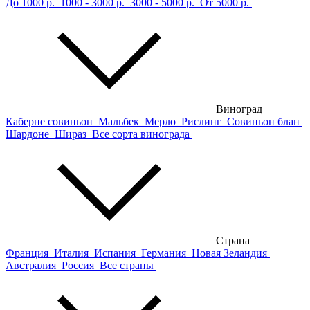
До 1000 р.
1000 - 3000 р.
3000 - 5000 р.
От 5000 р.
Виноград
Каберне совиньон
Мальбек
Мерло
Рислинг
Совиньон блан
Шардоне
Шираз
Все сорта винограда
Страна
Франция
Италия
Испания
Германия
Новая Зеландия
Австралия
Россия
Все страны