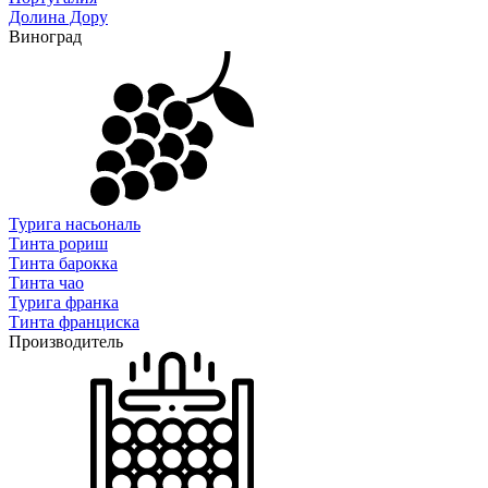
Долина Дору
Виноград
Турига насьональ
Тинта рориш
Тинта барокка
Тинта чао
Турига франка
Тинта франциска
Производитель