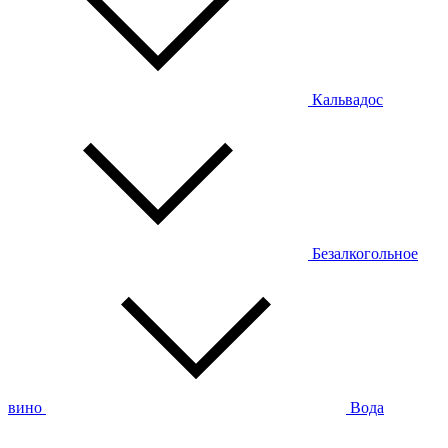
Кальвадос
Безалкогольное
вино
Вода