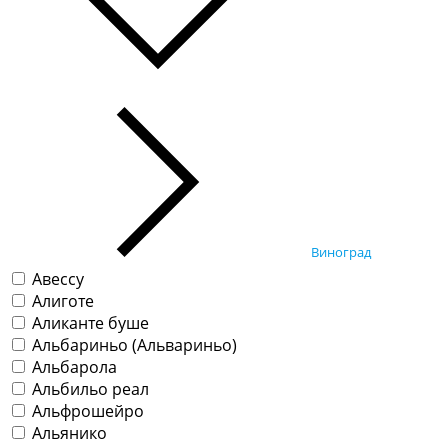
Виноград
Авессу
Алиготе
Аликанте буше
Альбариньо (Альвариньо)
Альбарола
Альбильо реал
Альфрошейро
Альянико