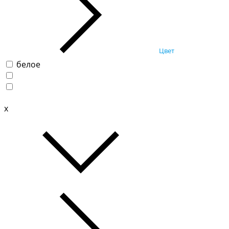
Цвет
белое
x