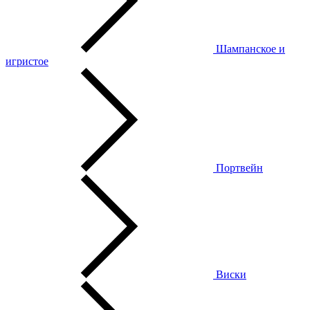
Шампанское и
игристое
Портвейн
Виски