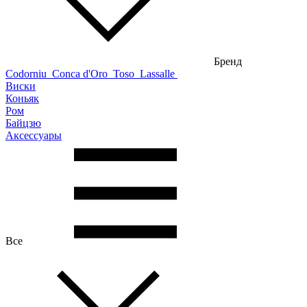
Бренд
Codorniu
Conca d'Oro
Toso
Lassalle
Виски
Коньяк
Ром
Байцзю
Аксессуары
Все