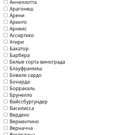
Анчеллотта
Арагонеш
Арени
Аринто
Арнеис
Ассиртико
Атири
Бакатор
Барбера
Белые сорта винограда
Блауфранкиш
Бовале сардо
Бонарда
Борракаль
Брунелло
Вайссбургундер
Василисса
Вердехо
Верментино
Верначча
Весполина