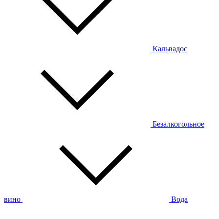
Кальвадос
Безалкогольное
вино
Вода