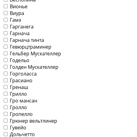
Вионье
Виура
Гамэ
Гарганега
Гарнача
Гарнача тинта
Гевюрцтраминер
Гельбер Мускателлер
Годельо
Голден Мускателлер
Горголасса
Грасиано
Гренаш
Грилло
Гро мансан
Гролло
Гропелло
Грюнер вельтлинер
Гувейо
Дольчетто