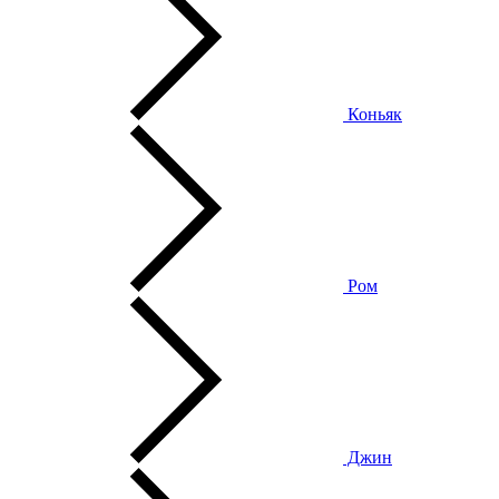
Коньяк
Ром
Джин