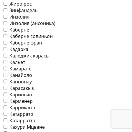
Жиро рос
Зинфандель
Инзолия
Инзолия (ансоника)
Каберне
Каберне совиньон
Каберне фран
Кадарка
Каледжик карасы
Кальет
Камарате
Канайоло
Каннонау
Карасакыз
Кариньян
Карменер
Карриканте
Катаррато
Катарратто
Кахури Мцване