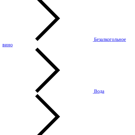
Безалкогольное
вино
Вода