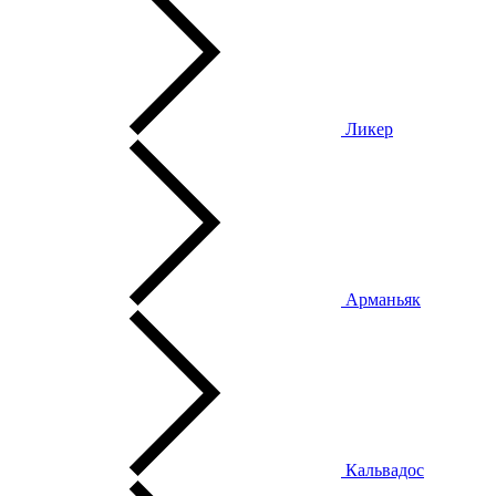
Ликер
Арманьяк
Кальвадос