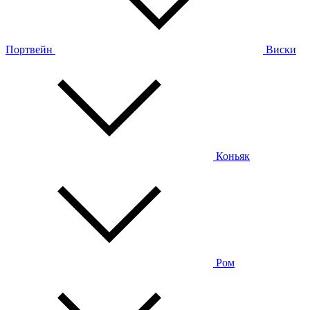
Портвейн
Виски
Коньяк
Ром