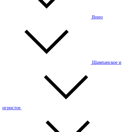
Вино
Шампанское и
игристое