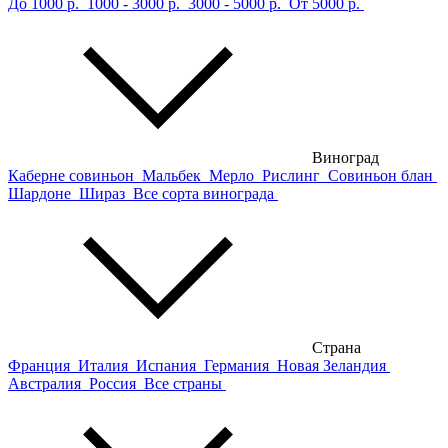
До 1000 р.
1000 - 3000 р.
3000 - 5000 р.
От 5000 р.
Виноград
Каберне совиньон
Мальбек
Мерло
Рислинг
Совиньон блан
Шардоне
Шираз
Все сорта винограда
Страна
Франция
Италия
Испания
Германия
Новая Зеландия
Австралия
Россия
Все страны