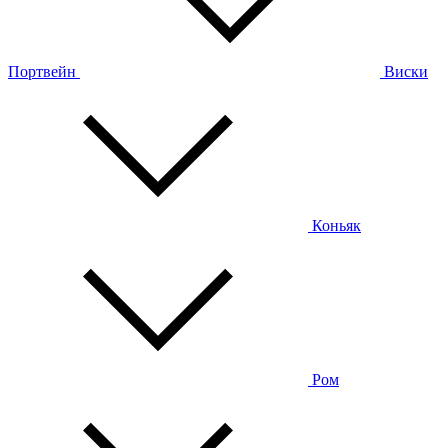
Портвейн
Виски
Коньяк
Ром