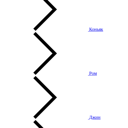
Коньяк
Ром
Джин