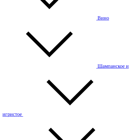
Вино
Шампанское и
игристое