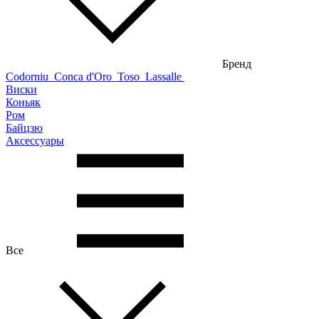
Бренд
Codorniu
Conca d'Oro
Toso
Lassalle
Виски
Коньяк
Ром
Байцзю
Аксессуары
Все