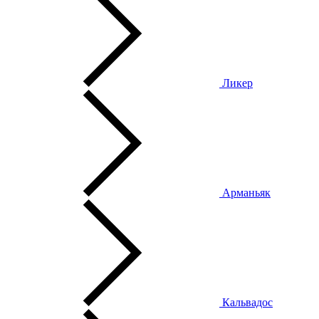
Ликер
Арманьяк
Кальвадос