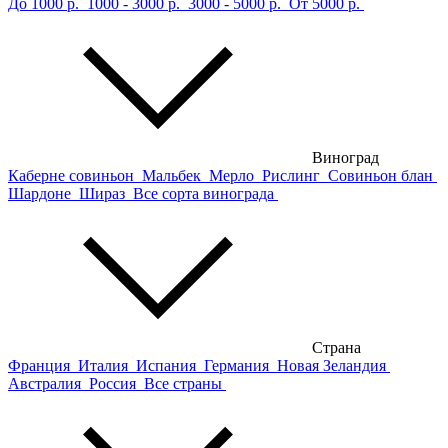
До 1000 р.
1000 - 3000 р.
3000 - 5000 р.
От 5000 р.
Виноград
Каберне совиньон
Мальбек
Мерло
Рислинг
Совиньон блан
Шардоне
Шираз
Все сорта винограда
Страна
Франция
Италия
Испания
Германия
Новая Зеландия
Австралия
Россия
Все страны