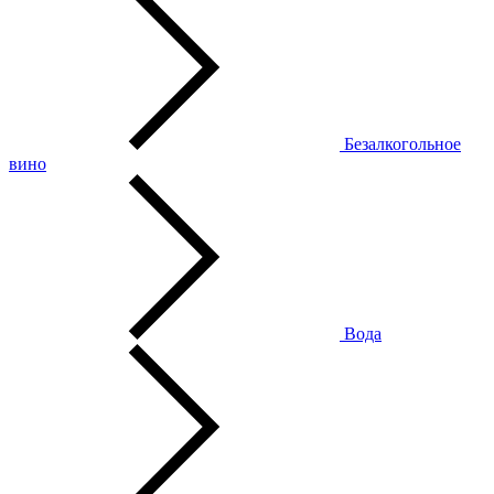
Безалкогольное
вино
Вода