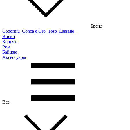
Бренд
Codorniu
Conca d'Oro
Toso
Lassalle
Виски
Коньяк
Ром
Байцзю
Аксессуары
Все