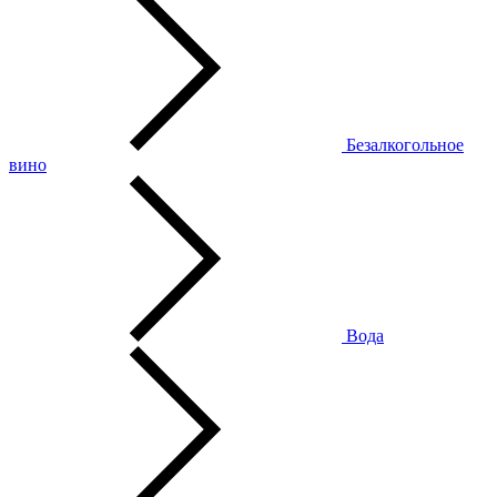
Безалкогольное
вино
Вода