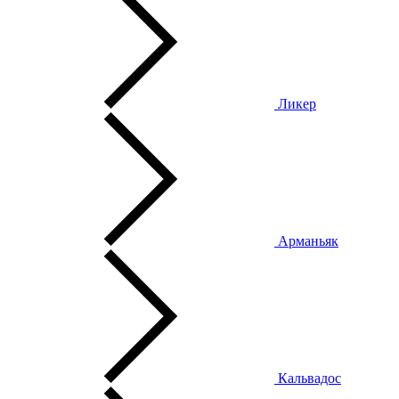
Ликер
Арманьяк
Кальвадос