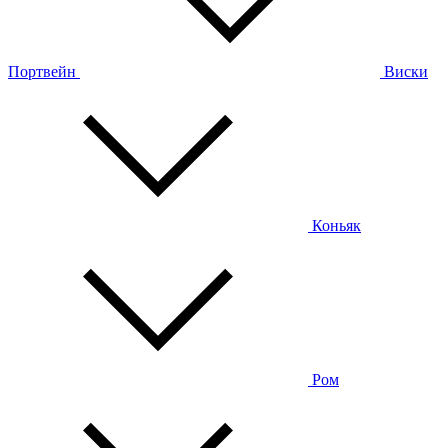
Портвейн
Виски
Коньяк
Ром