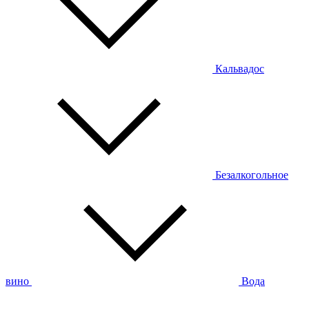
Кальвадос
Безалкогольное
вино
Вода