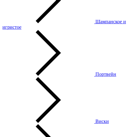
Шампанское и
игристое
Портвейн
Виски