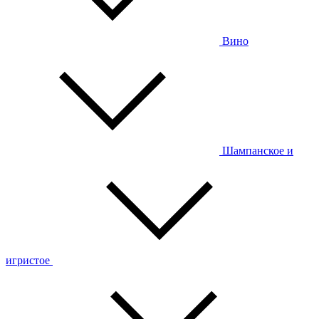
Вино
Шампанское и
игристое