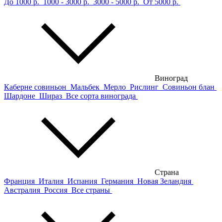
До 1000 р.
1000 - 3000 р.
3000 - 5000 р.
От 5000 р.
Виноград
Каберне совиньон
Мальбек
Мерло
Рислинг
Совиньон блан
Шардоне
Шираз
Все сорта винограда
Страна
Франция
Италия
Испания
Германия
Новая Зеландия
Австралия
Россия
Все страны