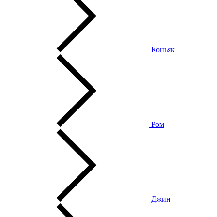
Коньяк
Ром
Джин