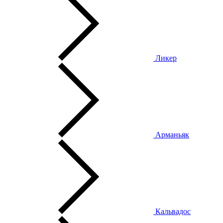
Ликер
Арманьяк
Кальвадос