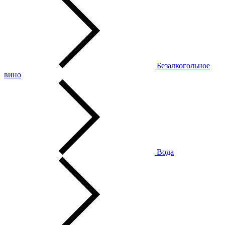
Безалкогольное
вино
Вода