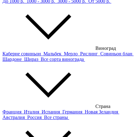
До 1000 р.
1000 - 3000 р.
3000 - 5000 р.
От 5000 р.
Виноград
Каберне совиньон
Мальбек
Мерло
Рислинг
Совиньон блан
Шардоне
Шираз
Все сорта винограда
Страна
Франция
Италия
Испания
Германия
Новая Зеландия
Австралия
Россия
Все страны