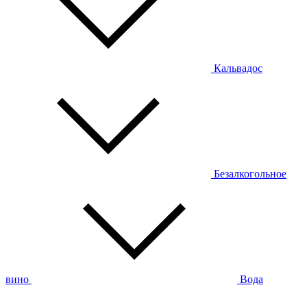
Кальвадос
Безалкогольное
вино
Вода