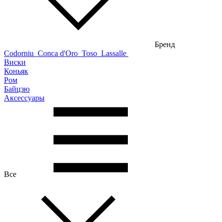
Бренд
Codorniu
Conca d'Oro
Toso
Lassalle
Виски
Коньяк
Ром
Байцзю
Аксессуары
Все