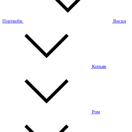
Портвейн
Виски
Коньяк
Ром