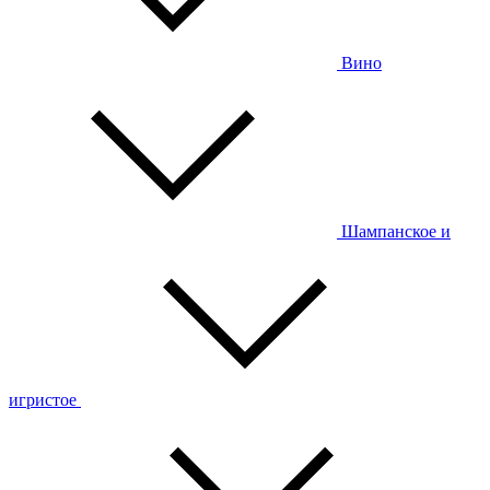
Вино
Шампанское и
игристое