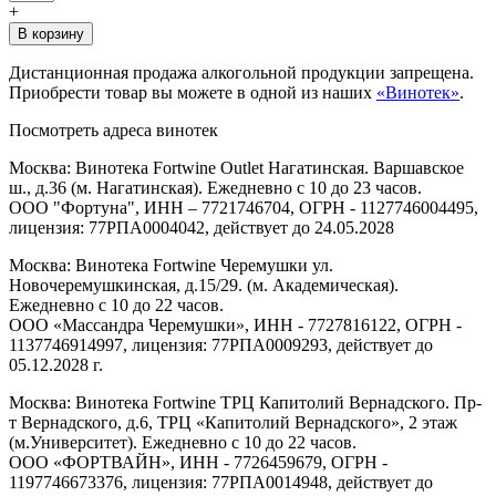
+
В корзину
Дистанционная продажа алкогольной продукции запрещена.
Приобрести товар вы можете в одной из наших
«Винотек»
.
Посмотреть адреса винотек
Москва: Винотека Fortwine Outlet Нагатинская. Варшавское
ш., д.36 (м. Нагатинская). Ежедневно с 10 до 23 часов.
ООО "Фортуна", ИНН – 7721746704, ОГРН - 1127746004495,
лицензия: 77РПА0004042, действует до 24.05.2028
Москва: Винотека Fortwine Черемушки ул.
Новочеремушкинская, д.15/29. (м. Академическая).
Ежедневно с 10 до 22 часов.
ООО «Массандра Черемушки», ИНН - 7727816122, ОГРН -
1137746914997, лицензия: 77РПА0009293, действует до
05.12.2028 г.
Москва: Винотека Fortwine ТРЦ Капитолий Вернадского. Пр-
т Вернадского, д.6, ТРЦ «Капитолий Вернадского», 2 этаж
(м.Университет). Ежедневно с 10 до 22 часов.
ООО «ФОРТВАЙН», ИНН - 7726459679, ОГРН -
1197746673376, лицензия: 77РПА0014948, действует до