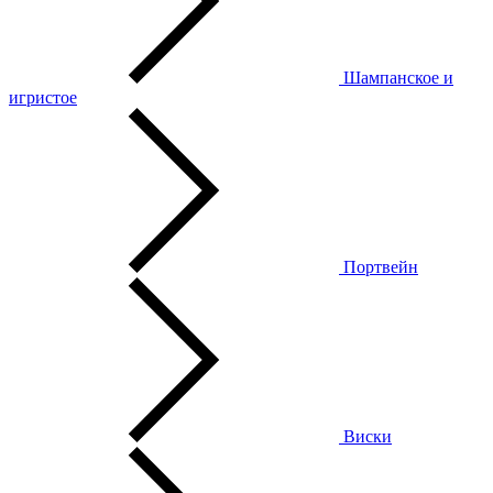
Шампанское и
игристое
Портвейн
Виски