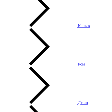
Коньяк
Ром
Джин