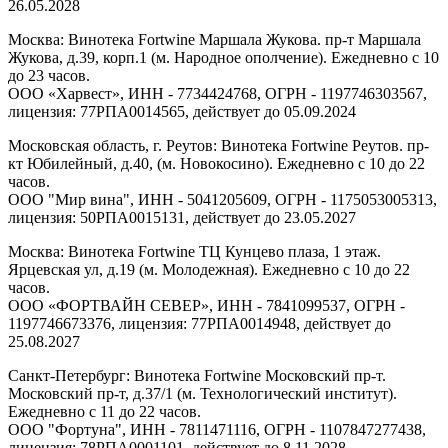
26.05.2028
Москва: Винотека Fortwine Маршала Жукова. пр-т Маршала
Жукова, д.39, корп.1 (м. Народное ополчение). Ежедневно с 10
до 23 часов.
ООО «Харвест», ИНН - 7734424768, ОГРН - 1197746303567,
лицензия: 77РПА0014565, действует до 05.09.2024
Московская область, г. Реутов: Винотека Fortwine Реутов. пр-
кт Юбилейный, д.40, (м. Новокосино). Ежедневно с 10 до 22
часов.
ООО "Мир вина", ИНН - 5041205609, ОГРН - 1175053005313,
лицензия: 50РПА0015131, действует до 23.05.2027
Москва: Винотека Fortwine ТЦ Кунцево плаза, 1 этаж.
Ярцевская ул, д.19 (м. Молодежная). Ежедневно с 10 до 22
часов.
ООО «ФОРТВАЙН СЕВЕР», ИНН - 7841099537, ОГРН -
1197746673376, лицензия: 77РПА0014948, действует до
25.08.2027
Санкт-Петербург: Винотека Fortwine Московский пр-т.
Московский пр-т, д.37/1 (м. Технологический институт).
Ежедневно с 11 до 22 часов.
ООО "Фортуна", ИНН - 7811471116, ОГРН - 1107847277438,
лицензия: 78РПА0001101, действует до 8.11.2028