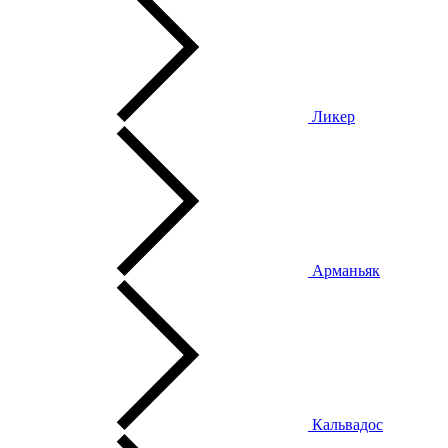
Ликер
Арманьяк
Кальвадос