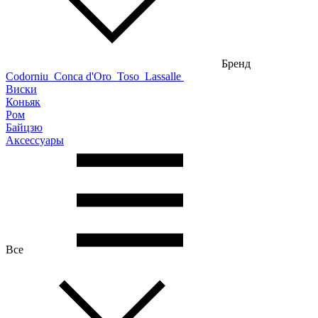
Бренд
Codorniu
Conca d'Oro
Toso
Lassalle
Виски
Коньяк
Ром
Байцзю
Аксессуары
Все