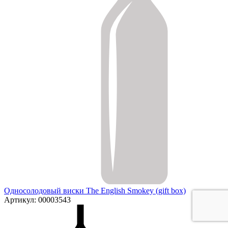
Односолодовый виски The English Smokey (gift box)
Артикул: 00003543