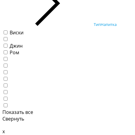
ТипНапитка
Виски
Джин
Ром
Показать все
Свернуть
x