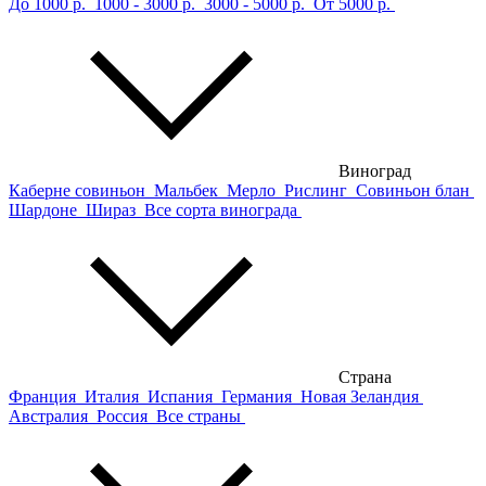
До 1000 р.
1000 - 3000 р.
3000 - 5000 р.
От 5000 р.
Виноград
Каберне совиньон
Мальбек
Мерло
Рислинг
Совиньон блан
Шардоне
Шираз
Все сорта винограда
Страна
Франция
Италия
Испания
Германия
Новая Зеландия
Австралия
Россия
Все страны