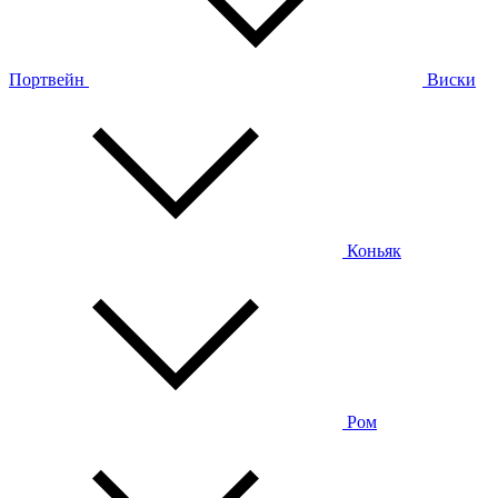
Портвейн
Виски
Коньяк
Ром