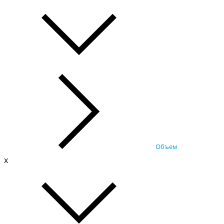
Объем
x