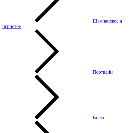
Шампанское и
игристое
Портвейн
Виски