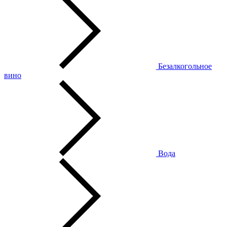
Безалкогольное
вино
Вода