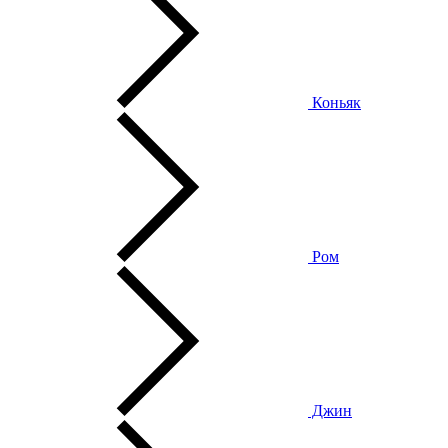
Коньяк
Ром
Джин