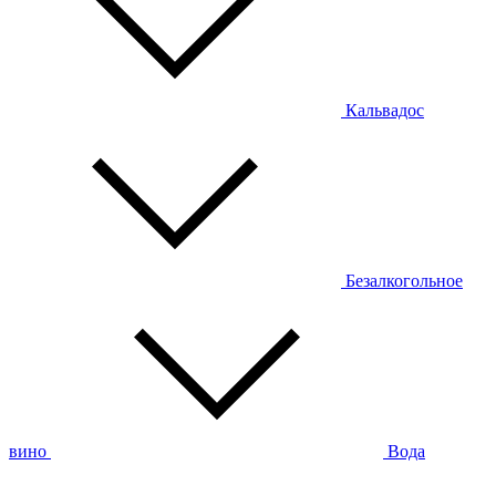
Кальвадос
Безалкогольное
вино
Вода