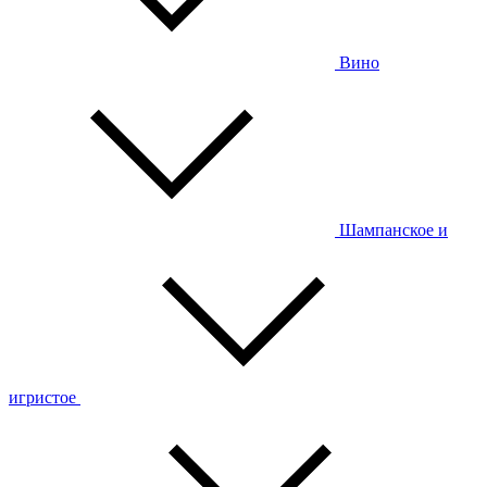
Вино
Шампанское и
игристое