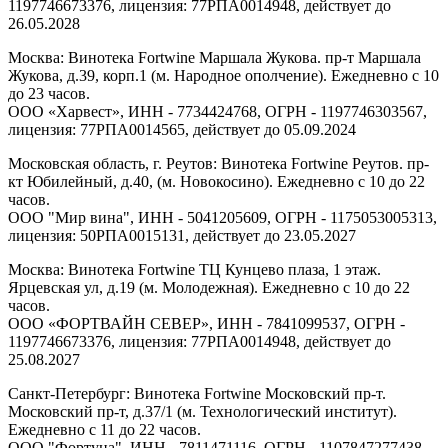
1197746673376, лицензия: 77РПА0014948, действует до
26.05.2028
Москва: Винотека Fortwine Маршала Жукова. пр-т Маршала
Жукова, д.39, корп.1 (м. Народное ополчение). Ежедневно с 10
до 23 часов.
ООО «Харвест», ИНН - 7734424768, ОГРН - 1197746303567,
лицензия: 77РПА0014565, действует до 05.09.2024
Московская область, г. Реутов: Винотека Fortwine Реутов. пр-
кт Юбилейный, д.40, (м. Новокосино). Ежедневно с 10 до 22
часов.
ООО "Мир вина", ИНН - 5041205609, ОГРН - 1175053005313,
лицензия: 50РПА0015131, действует до 23.05.2027
Москва: Винотека Fortwine ТЦ Кунцево плаза, 1 этаж.
Ярцевская ул, д.19 (м. Молодежная). Ежедневно с 10 до 22
часов.
ООО «ФОРТВАЙН СЕВЕР», ИНН - 7841099537, ОГРН -
1197746673376, лицензия: 77РПА0014948, действует до
25.08.2027
Санкт-Петербург: Винотека Fortwine Московский пр-т.
Московский пр-т, д.37/1 (м. Технологический институт).
Ежедневно с 11 до 22 часов.
ООО "Фортуна", ИНН - 7811471116, ОГРН - 1107847277438,