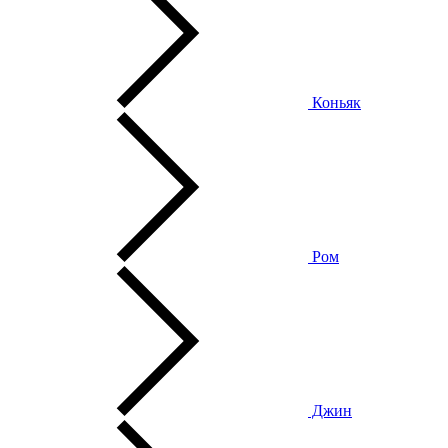
Коньяк
Ром
Джин