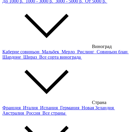
До 1000 р.
1000 - 3000 р.
3000 - 5000 р.
От 5000 р.
Виноград
Каберне совиньон
Мальбек
Мерло
Рислинг
Совиньон блан
Шардоне
Шираз
Все сорта винограда
Страна
Франция
Италия
Испания
Германия
Новая Зеландия
Австралия
Россия
Все страны