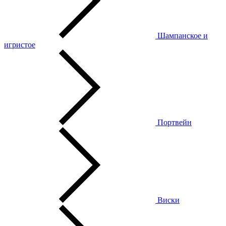
Шампанское и
игристое
Портвейн
Виски