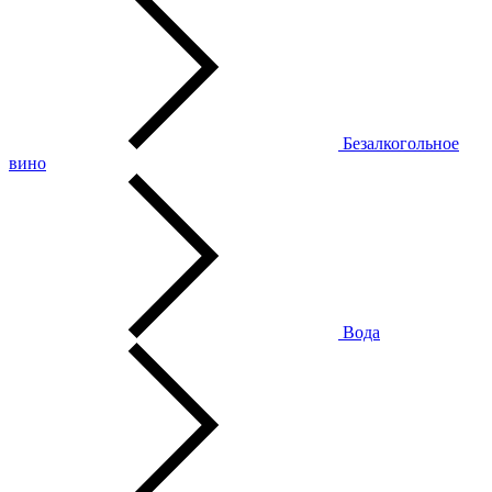
Безалкогольное
вино
Вода