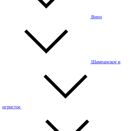
Вино
Шампанское и
игристое