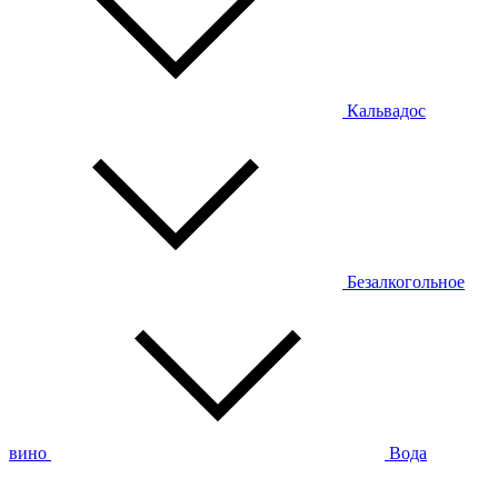
Кальвадос
Безалкогольное
вино
Вода