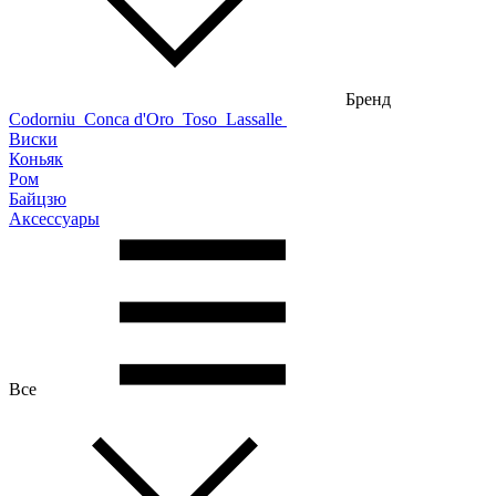
Бренд
Codorniu
Conca d'Oro
Toso
Lassalle
Виски
Коньяк
Ром
Байцзю
Аксессуары
Все