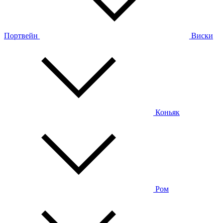
Портвейн
Виски
Коньяк
Ром