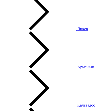
Ликер
Арманьяк
Кальвадос