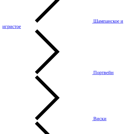
Шампанское и
игристое
Портвейн
Виски