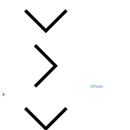
Объем
x