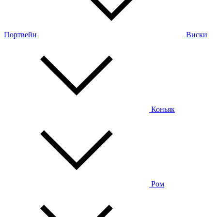
Портвейн
Виски
Коньяк
Ром