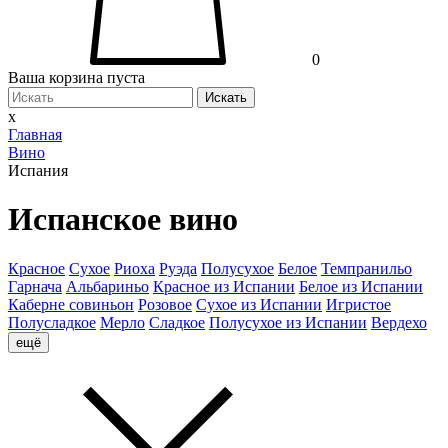
0
Ваша корзина пуста
Искать
x
Главная
Вино
Испания
Испанское вино
Красное
Сухое
Риоха
Руэда
Полусухое
Белое
Темпранильо
Гарнача
Альбариньо
Красное из Испании
Белое из Испании
Каберне совиньон
Розовое
Сухое из Испании
Игристое
Полусладкое
Мерло
Сладкое
Полусухое из Испании
Вердехо
ещё