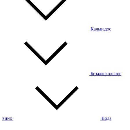
Кальвадос
Безалкогольное
вино
Вода