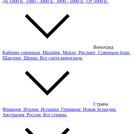
До 1000 р.
1000 - 3000 р.
3000 - 5000 р.
От 5000 р.
Виноград
Каберне совиньон
Мальбек
Мерло
Рислинг
Совиньон блан
Шардоне
Шираз
Все сорта винограда
Страна
Франция
Италия
Испания
Германия
Новая Зеландия
Австралия
Россия
Все страны