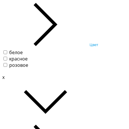
Цвет
белое
красное
розовое
x