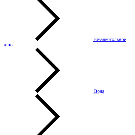
Безалкогольное
вино
Вода