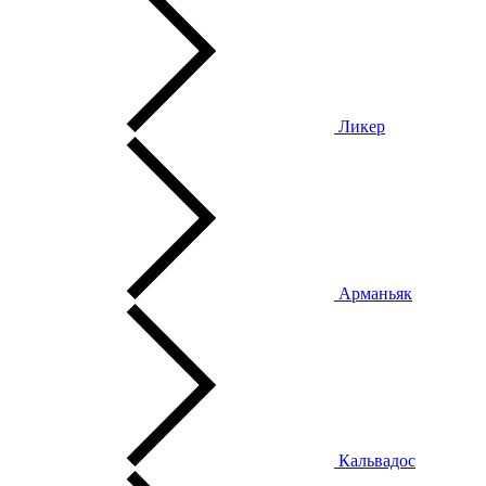
Ликер
Арманьяк
Кальвадос