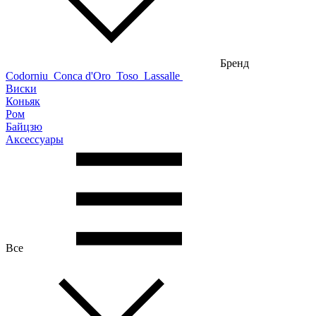
Бренд
Codorniu
Conca d'Oro
Toso
Lassalle
Виски
Коньяк
Ром
Байцзю
Аксессуары
Все