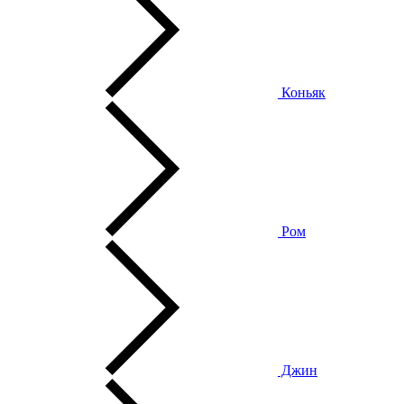
Коньяк
Ром
Джин