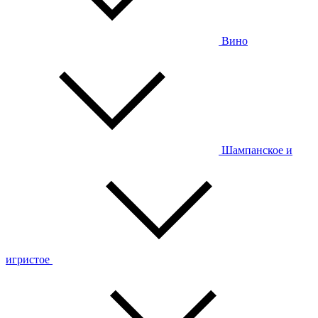
Вино
Шампанское и
игристое