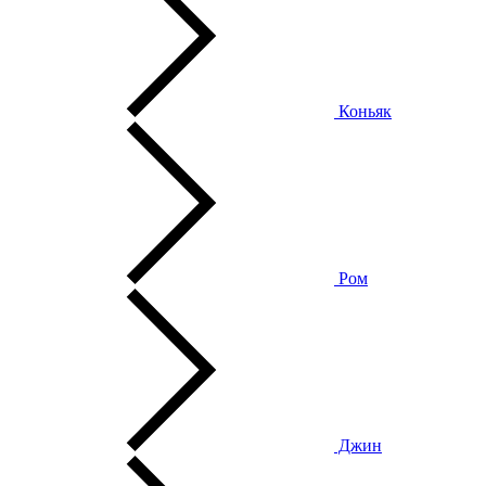
Коньяк
Ром
Джин