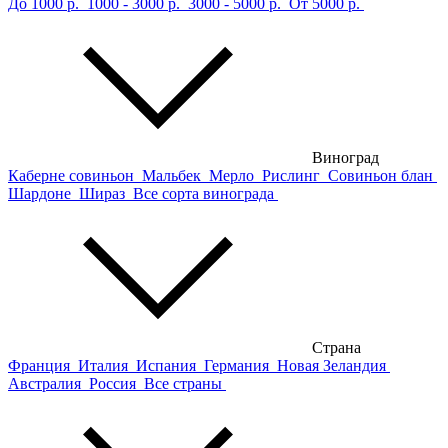
До 1000 р.
1000 - 3000 р.
3000 - 5000 р.
От 5000 р.
Виноград
Каберне совиньон
Мальбек
Мерло
Рислинг
Совиньон блан
Шардоне
Шираз
Все сорта винограда
Страна
Франция
Италия
Испания
Германия
Новая Зеландия
Австралия
Россия
Все страны