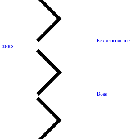
Безалкогольное
вино
Вода