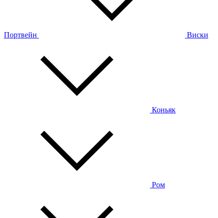
Портвейн
Виски
Коньяк
Ром