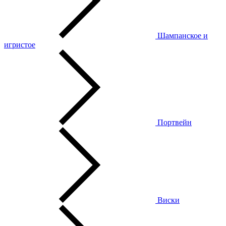
Шампанское и
игристое
Портвейн
Виски