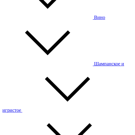
Вино
Шампанское и
игристое