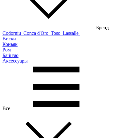
Бренд
Codorniu
Conca d'Oro
Toso
Lassalle
Виски
Коньяк
Ром
Байцзю
Аксессуары
Все