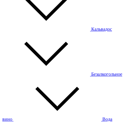
Кальвадос
Безалкогольное
вино
Вода