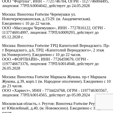
ООО "Фортуна", ИНН – 7721746704, ОГРН - 1127746004495,
лицензия: 77РПА0004042, действует до 24.05.2028
Москва: Винотека Fortwine Черемушки ул.
Новочеремушкинская, д.15/29. (м. Академическая).
Ежедневно с 10 до 22 часов.
ООО «Массандра Черемушки», ИНН - 7727816122, ОГРН -
1137746914997, лицензия: 77РПА0009293, действует до
05.12.2028 г.
Москва: Винотека Fortwine ТРЦ Капитолий Вернадского. Пр-
т Вернадского, д.6, ТРЦ «Капитолий Вернадского», 2 этаж
(м.Университет). Ежедневно с 10 до 22 часов.
ООО «ФОРТВАЙН», ИНН - 7726459679, ОГРН -
1197746673376, лицензия: 77РПА0014948, действует до
26.05.2028
Москва: Винотека Fortwine Маршала Жукова. пр-т Маршала
Жукова, д.39, корп.1 (м. Народное ополчение). Ежедневно с 10
до 23 часов.
ООО «Харвест», ИНН - 7734424768, ОГРН - 1197746303567,
лицензия: 77РПА0014565, действует до 05.09.2024
Московская область, г. Реутов: Винотека Fortwine Реутов. пр-
кт Юбилейный, д.40, (м. Новокосино). Ежедневно с 10 до 22
часов.