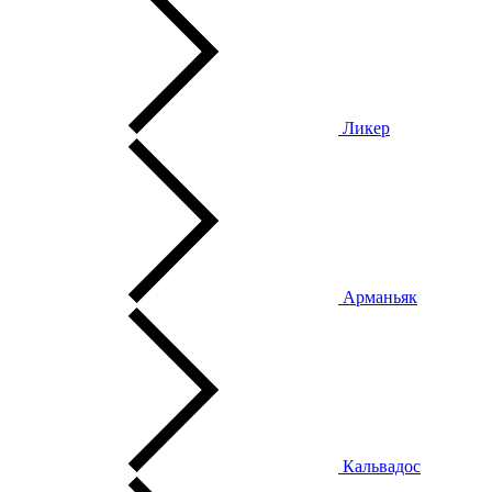
Ликер
Арманьяк
Кальвадос