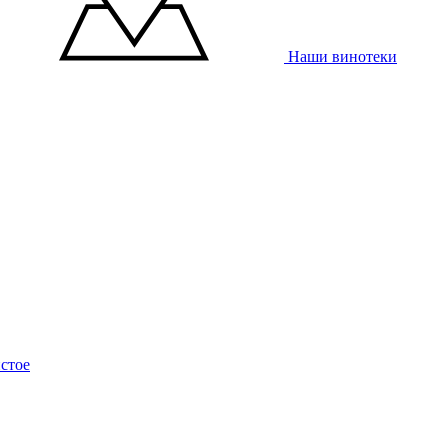
Наши винотеки
стое