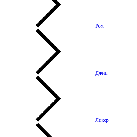
Ром
Джин
Ликер