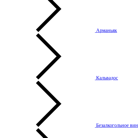
Арманьяк
Кальвадос
Безалкогольное ви