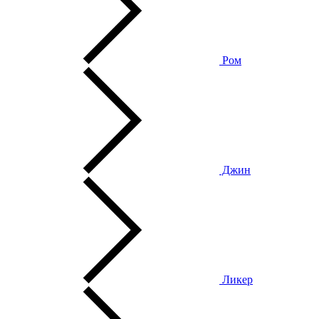
Ром
Джин
Ликер