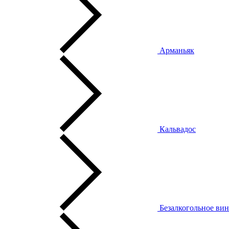
Арманьяк
Кальвадос
Безалкогольное ви