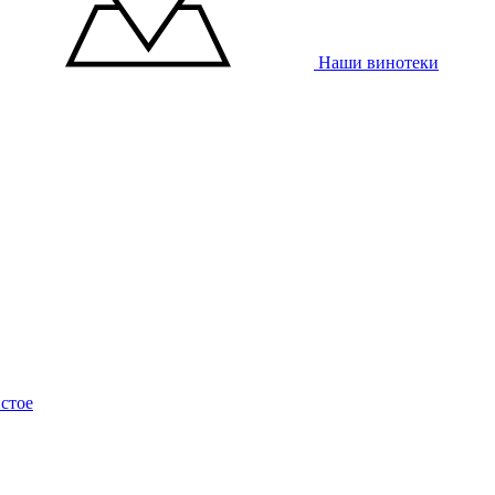
Наши винотеки
стое