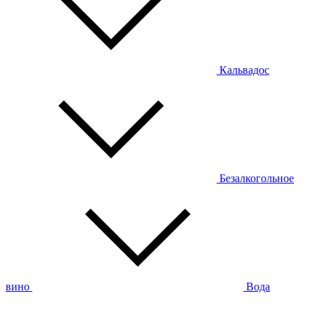
Кальвадос
Безалкогольное
вино
Вода