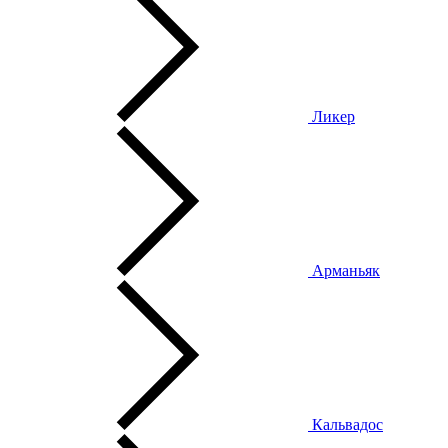
Ликер
Арманьяк
Кальвадос