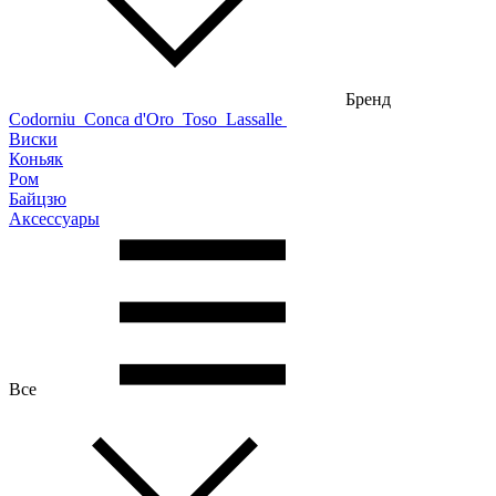
Бренд
Codorniu
Conca d'Oro
Toso
Lassalle
Виски
Коньяк
Ром
Байцзю
Аксессуары
Все