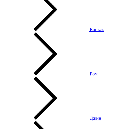
Коньяк
Ром
Джин