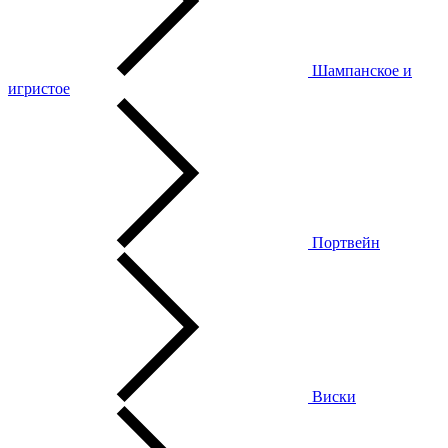
Шампанское и
игристое
Портвейн
Виски