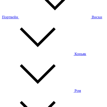
Портвейн
Виски
Коньяк
Ром