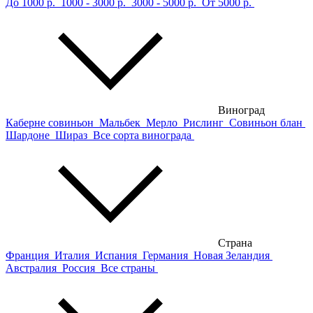
До 1000 р.
1000 - 3000 р.
3000 - 5000 р.
От 5000 р.
Виноград
Каберне совиньон
Мальбек
Мерло
Рислинг
Совиньон блан
Шардоне
Шираз
Все сорта винограда
Страна
Франция
Италия
Испания
Германия
Новая Зеландия
Австралия
Россия
Все страны