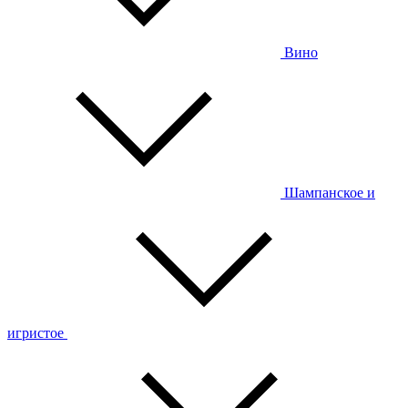
Вино
Шампанское и
игристое