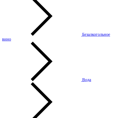
Безалкогольное
вино
Вода