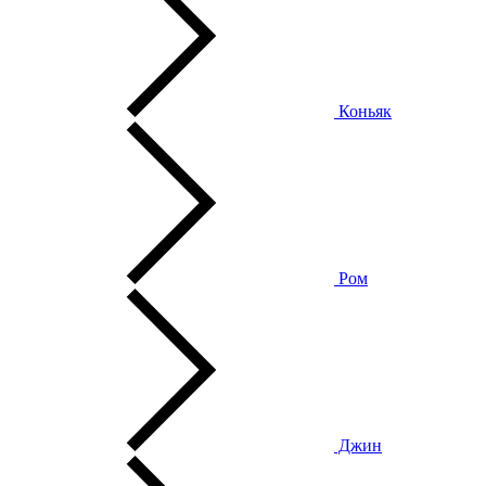
Коньяк
Ром
Джин