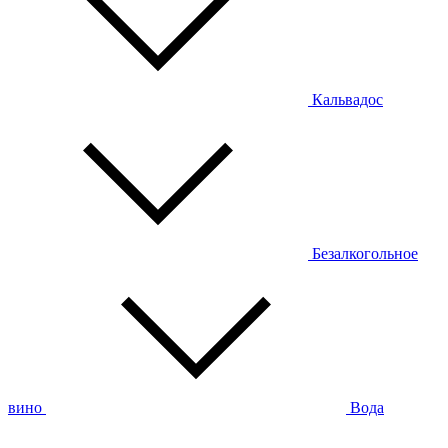
Кальвадос
Безалкогольное
вино
Вода