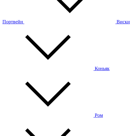
Портвейн
Виски
Коньяк
Ром