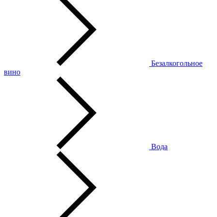
Безалкогольное
вино
Вода