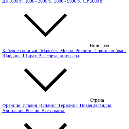
До 1000 р.
1000 - 3000 р.
3000 - 5000 р.
От 5000 р.
Виноград
Каберне совиньон
Мальбек
Мерло
Рислинг
Совиньон блан
Шардоне
Шираз
Все сорта винограда
Страна
Франция
Италия
Испания
Германия
Новая Зеландия
Австралия
Россия
Все страны