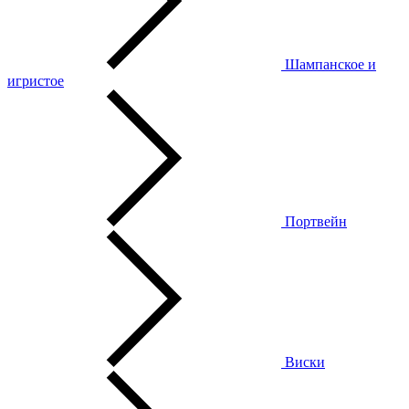
Шампанское и
игристое
Портвейн
Виски