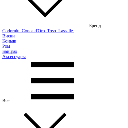
Бренд
Codorniu
Conca d'Oro
Toso
Lassalle
Виски
Коньяк
Ром
Байцзю
Аксессуары
Все