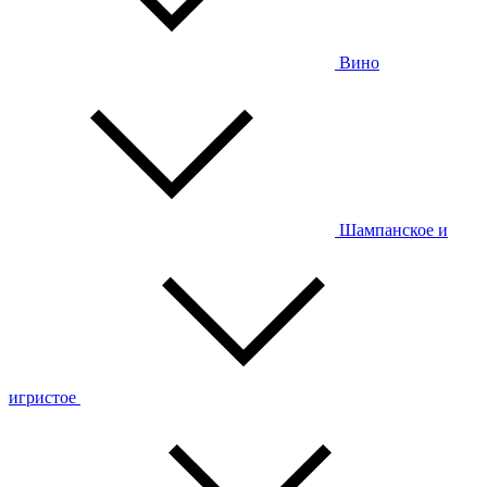
Вино
Шампанское и
игристое