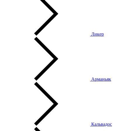
Ликер
Арманьяк
Кальвадос