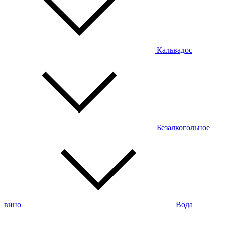
Кальвадос
Безалкогольное
вино
Вода