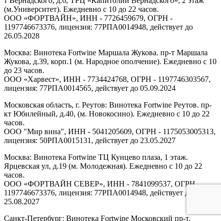
т Вернадского, д.6, ТРЦ «Капитолий Вернадского», 2 этаж
(м.Университет). Ежедневно с 10 до 22 часов.
ООО «ФОРТВАЙН», ИНН - 7726459679, ОГРН -
1197746673376, лицензия: 77РПА0014948, действует до
26.05.2028
Москва: Винотека Fortwine Маршала Жукова. пр-т Маршала
Жукова, д.39, корп.1 (м. Народное ополчение). Ежедневно с 10
до 23 часов.
ООО «Харвест», ИНН - 7734424768, ОГРН - 1197746303567,
лицензия: 77РПА0014565, действует до 05.09.2024
Московская область, г. Реутов: Винотека Fortwine Реутов. пр-
кт Юбилейный, д.40, (м. Новокосино). Ежедневно с 10 до 22
часов.
ООО "Мир вина", ИНН - 5041205609, ОГРН - 1175053005313,
лицензия: 50РПА0015131, действует до 23.05.2027
Москва: Винотека Fortwine ТЦ Кунцево плаза, 1 этаж.
Ярцевская ул, д.19 (м. Молодежная). Ежедневно с 10 до 22
часов.
ООО «ФОРТВАЙН СЕВЕР», ИНН - 7841099537, ОГРН -
1197746673376, лицензия: 77РПА0014948, действует до
25.08.2027
Санкт-Петербург: Винотека Fortwine Московский пр-т.