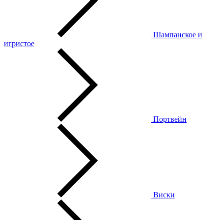
Шампанское и
игристое
Портвейн
Виски