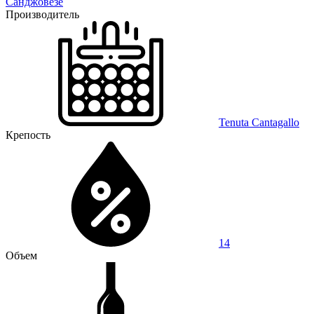
Санджовезе
Производитель
Tenuta Cantagallo
Крепость
14
Объем