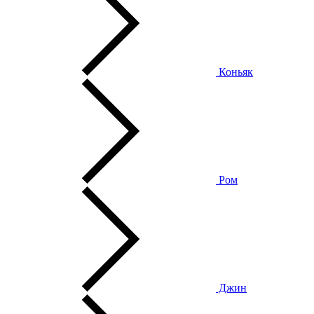
Коньяк
Ром
Джин