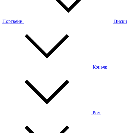
Портвейн
Виски
Коньяк
Ром