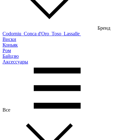
Бренд
Codorniu
Conca d'Oro
Toso
Lassalle
Виски
Коньяк
Ром
Байцзю
Аксессуары
Все