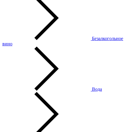
Безалкогольное
вино
Вода