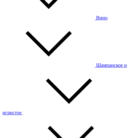
Вино
Шампанское и
игристое