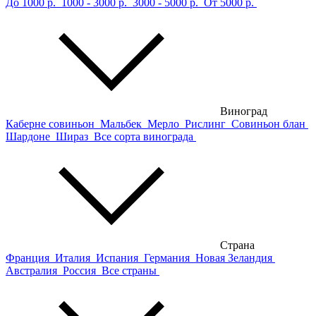
До 1000 р.
1000 - 3000 р.
3000 - 5000 р.
От 5000 р.
Виноград
Каберне совиньон
Мальбек
Мерло
Рислинг
Совиньон блан
Шардоне
Шираз
Все сорта винограда
Страна
Франция
Италия
Испания
Германия
Новая Зеландия
Австралия
Россия
Все страны