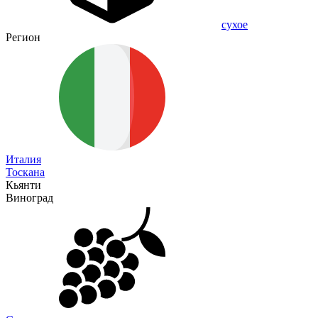
сухое
Регион
Италия
Тоскана
Кьянти
Виноград