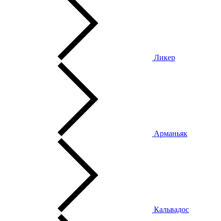
Ликер
Арманьяк
Кальвадос