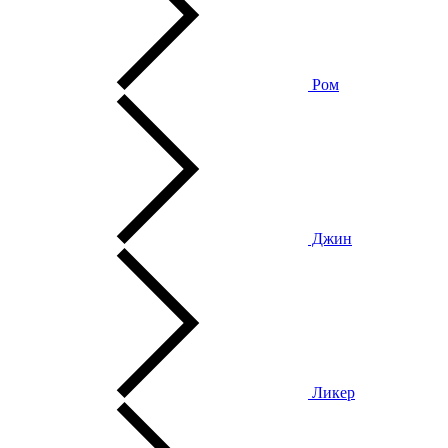
Ром
Джин
Ликер