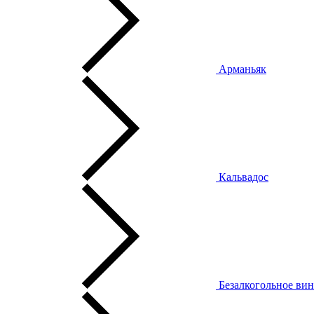
Арманьяк
Кальвадос
Безалкогольное ви