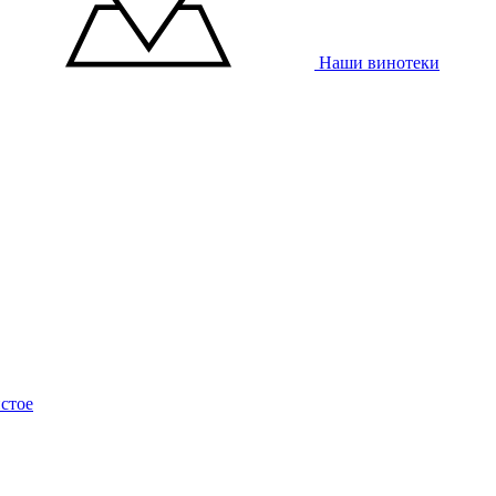
Наши винотеки
стое