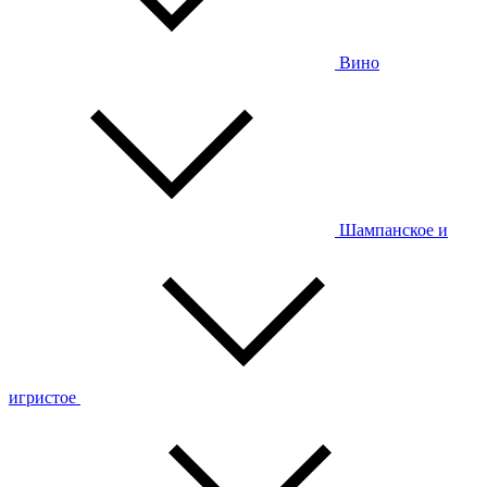
Вино
Шампанское и
игристое