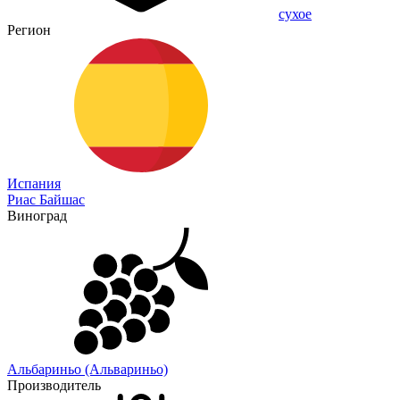
сухое
Регион
Испания
Риас Байшас
Виноград
Альбариньо (Альвариньо)
Производитель