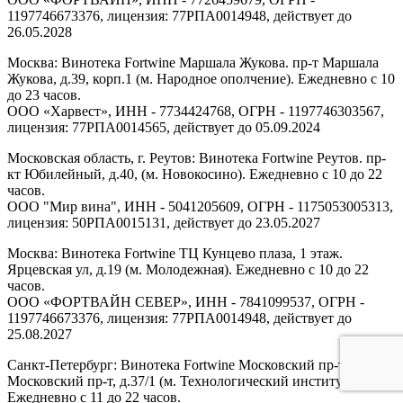
1197746673376, лицензия: 77РПА0014948, действует до
26.05.2028
Москва: Винотека Fortwine Маршала Жукова. пр-т Маршала
Жукова, д.39, корп.1 (м. Народное ополчение). Ежедневно с 10
до 23 часов.
ООО «Харвест», ИНН - 7734424768, ОГРН - 1197746303567,
лицензия: 77РПА0014565, действует до 05.09.2024
Московская область, г. Реутов: Винотека Fortwine Реутов. пр-
кт Юбилейный, д.40, (м. Новокосино). Ежедневно с 10 до 22
часов.
ООО "Мир вина", ИНН - 5041205609, ОГРН - 1175053005313,
лицензия: 50РПА0015131, действует до 23.05.2027
Москва: Винотека Fortwine ТЦ Кунцево плаза, 1 этаж.
Ярцевская ул, д.19 (м. Молодежная). Ежедневно с 10 до 22
часов.
ООО «ФОРТВАЙН СЕВЕР», ИНН - 7841099537, ОГРН -
1197746673376, лицензия: 77РПА0014948, действует до
25.08.2027
Санкт-Петербург: Винотека Fortwine Московский пр-т.
Московский пр-т, д.37/1 (м. Технологический институт).
Ежедневно с 11 до 22 часов.