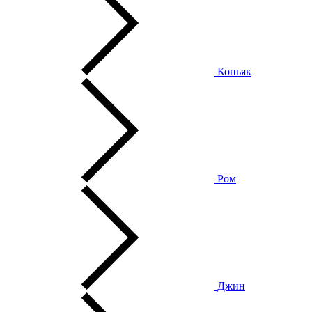
Коньяк
Ром
Джин