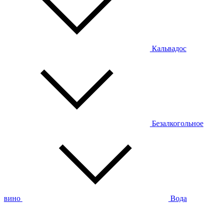
Кальвадос
Безалкогольное
вино
Вода