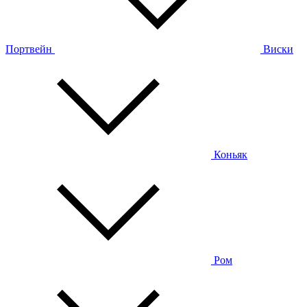
Портвейн
Виски
Коньяк
Ром