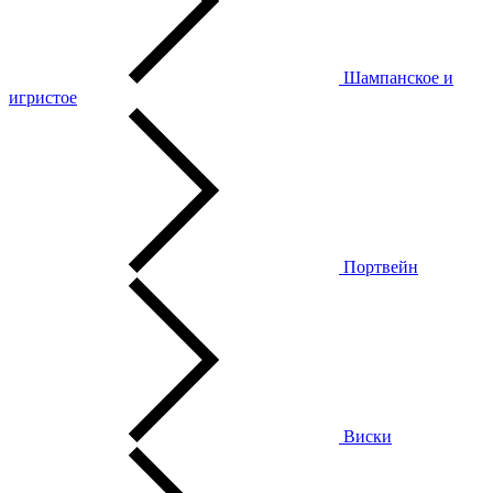
Шампанское и
игристое
Портвейн
Виски