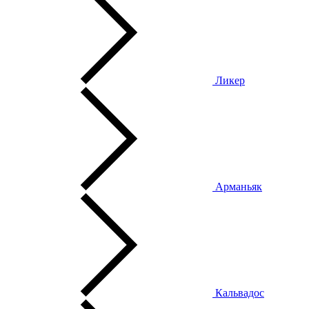
Ликер
Арманьяк
Кальвадос