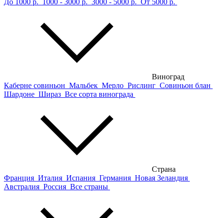
До 1000 р.
1000 - 3000 р.
3000 - 5000 р.
От 5000 р.
Виноград
Каберне совиньон
Мальбек
Мерло
Рислинг
Совиньон блан
Шардоне
Шираз
Все сорта винограда
Страна
Франция
Италия
Испания
Германия
Новая Зеландия
Австралия
Россия
Все страны