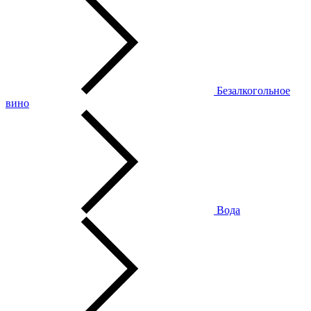
Безалкогольное
вино
Вода