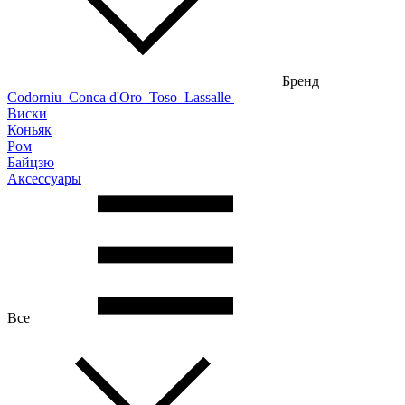
Бренд
Codorniu
Conca d'Oro
Toso
Lassalle
Виски
Коньяк
Ром
Байцзю
Аксессуары
Все