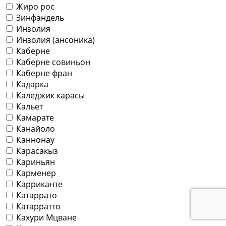
Жиро рос
Зинфандель
Инзолия
Инзолия (ансоника)
Каберне
Каберне совиньон
Каберне фран
Кадарка
Каледжик карасы
Кальет
Камарате
Канайоло
Каннонау
Карасакыз
Кариньян
Карменер
Карриканте
Катаррато
Катарратто
Кахури Мцване