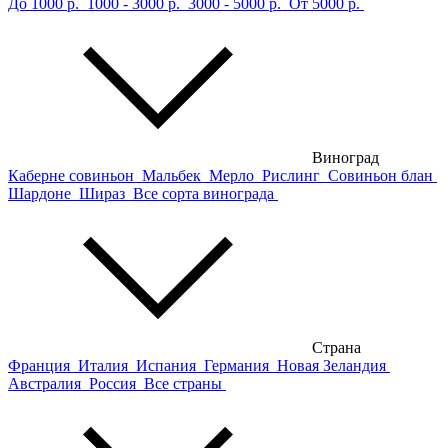
До 1000 р.
1000 - 3000 р.
3000 - 5000 р.
От 5000 р.
Виноград
Каберне совиньон
Мальбек
Мерло
Рислинг
Совиньон блан
Шардоне
Шираз
Все сорта винограда
Страна
Франция
Италия
Испания
Германия
Новая Зеландия
Австралия
Россия
Все страны