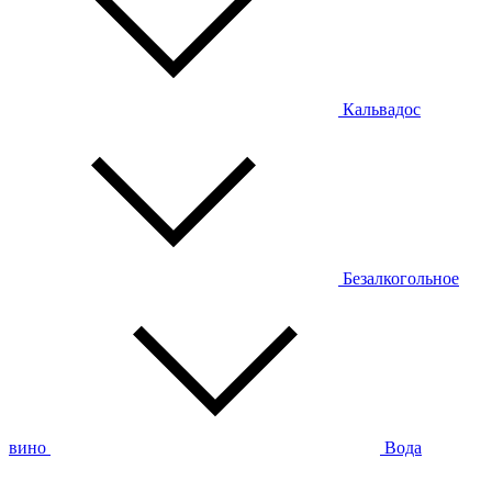
Кальвадос
Безалкогольное
вино
Вода