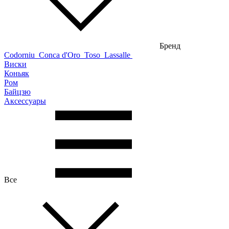
Бренд
Codorniu
Conca d'Oro
Toso
Lassalle
Виски
Коньяк
Ром
Байцзю
Аксессуары
Все