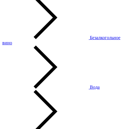
Безалкогольное
вино
Вода