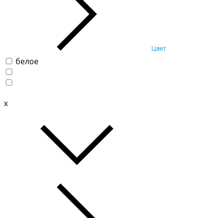
Цвет
белое
x