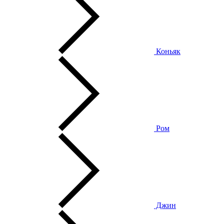
Коньяк
Ром
Джин