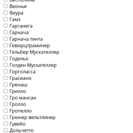
Вионье
Виура
Гамэ
Гарганега
Гарнача
Гарнача тинта
Гевюрцтраминер
Гельбер Мускателлер
Годельо
Голден Мускателлер
Горголасса
Грасиано
Гренаш
Грилло
Гро мансан
Гролло
Гропелло
Грюнер вельтлинер
Гувейо
Дольчетто