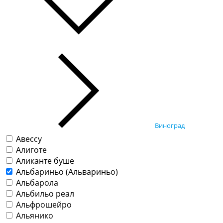
Виноград
Авессу
Алиготе
Аликанте буше
Альбариньо (Альвариньо)
Альбарола
Альбильо реал
Альфрошейро
Альянико