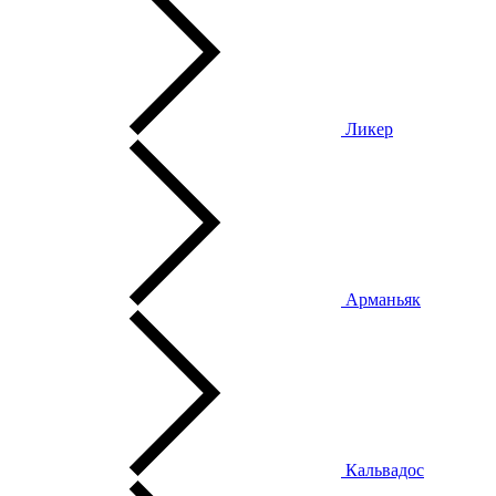
Ликер
Арманьяк
Кальвадос