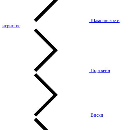
Шампанское и
игристое
Портвейн
Виски