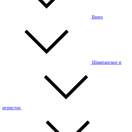
Вино
Шампанское и
игристое