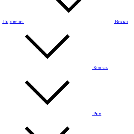
Портвейн
Виски
Коньяк
Ром