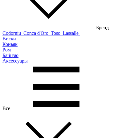
Бренд
Codorniu
Conca d'Oro
Toso
Lassalle
Виски
Коньяк
Ром
Байцзю
Аксессуары
Все