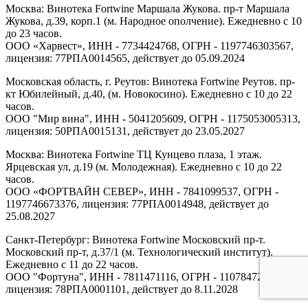
Москва: Винотека Fortwine Маршала Жукова. пр-т Маршала
Жукова, д.39, корп.1 (м. Народное ополчение). Ежедневно с 10
до 23 часов.
ООО «Харвест», ИНН - 7734424768, ОГРН - 1197746303567,
лицензия: 77РПА0014565, действует до 05.09.2024
Московская область, г. Реутов: Винотека Fortwine Реутов. пр-
кт Юбилейный, д.40, (м. Новокосино). Ежедневно с 10 до 22
часов.
ООО "Мир вина", ИНН - 5041205609, ОГРН - 1175053005313,
лицензия: 50РПА0015131, действует до 23.05.2027
Москва: Винотека Fortwine ТЦ Кунцево плаза, 1 этаж.
Ярцевская ул, д.19 (м. Молодежная). Ежедневно с 10 до 22
часов.
ООО «ФОРТВАЙН СЕВЕР», ИНН - 7841099537, ОГРН -
1197746673376, лицензия: 77РПА0014948, действует до
25.08.2027
Санкт-Петербург: Винотека Fortwine Московский пр-т.
Московский пр-т, д.37/1 (м. Технологический институт).
Ежедневно с 11 до 22 часов.
ООО "Фортуна", ИНН - 7811471116, ОГРН - 1107847277438,
лицензия: 78РПА0001101, действует до 8.11.2028