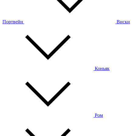
Портвейн
Виски
Коньяк
Ром