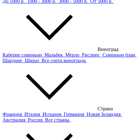
До 1000 р.
1000 - 3000 р.
3000 - 5000 р.
От 5000 р.
Виноград
Каберне совиньон
Мальбек
Мерло
Рислинг
Совиньон блан
Шардоне
Шираз
Все сорта винограда
Страна
Франция
Италия
Испания
Германия
Новая Зеландия
Австралия
Россия
Все страны