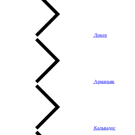
Ликер
Арманьяк
Кальвадос