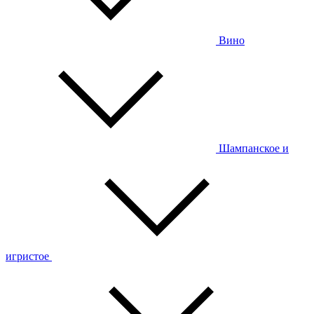
Вино
Шампанское и
игристое