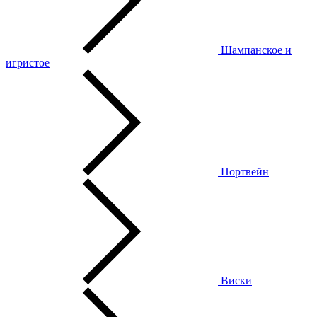
Шампанское и
игристое
Портвейн
Виски