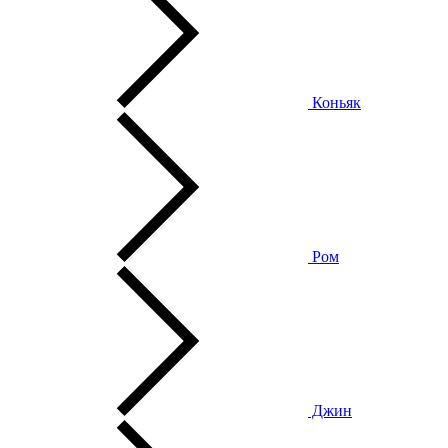
Коньяк
Ром
Джин