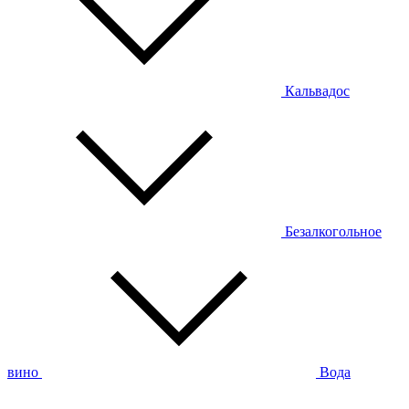
Кальвадос
Безалкогольное
вино
Вода