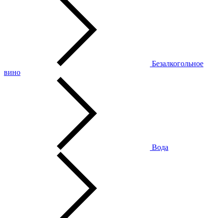
Безалкогольное
вино
Вода