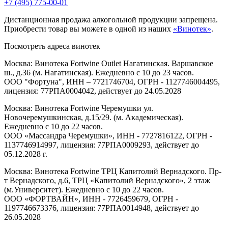
+7 (495) 775-00-01
Дистанционная продажа алкогольной продукции запрещена.
Приобрести товар вы можете в одной из наших
«Винотек»
.
Посмотреть адреса винотек
Москва: Винотека Fortwine Outlet Нагатинская. Варшавское
ш., д.36 (м. Нагатинская). Ежедневно с 10 до 23 часов.
ООО "Фортуна", ИНН – 7721746704, ОГРН - 1127746004495,
лицензия: 77РПА0004042, действует до 24.05.2028
Москва: Винотека Fortwine Черемушки ул.
Новочеремушкинская, д.15/29. (м. Академическая).
Ежедневно с 10 до 22 часов.
ООО «Массандра Черемушки», ИНН - 7727816122, ОГРН -
1137746914997, лицензия: 77РПА0009293, действует до
05.12.2028 г.
Москва: Винотека Fortwine ТРЦ Капитолий Вернадского. Пр-
т Вернадского, д.6, ТРЦ «Капитолий Вернадского», 2 этаж
(м.Университет). Ежедневно с 10 до 22 часов.
ООО «ФОРТВАЙН», ИНН - 7726459679, ОГРН -
1197746673376, лицензия: 77РПА0014948, действует до
26.05.2028