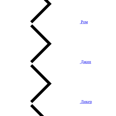
Ром
Джин
Ликер