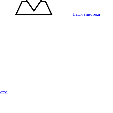
Наши винотеки
стое