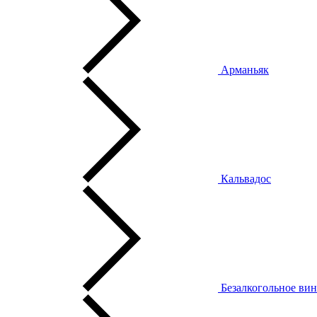
Арманьяк
Кальвадос
Безалкогольное ви