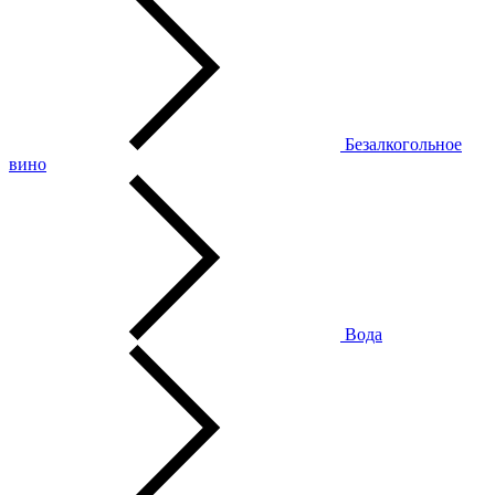
Безалкогольное
вино
Вода