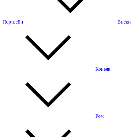
Портвейн
Виски
Коньяк
Ром