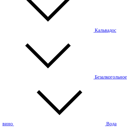
Кальвадос
Безалкогольное
вино
Вода