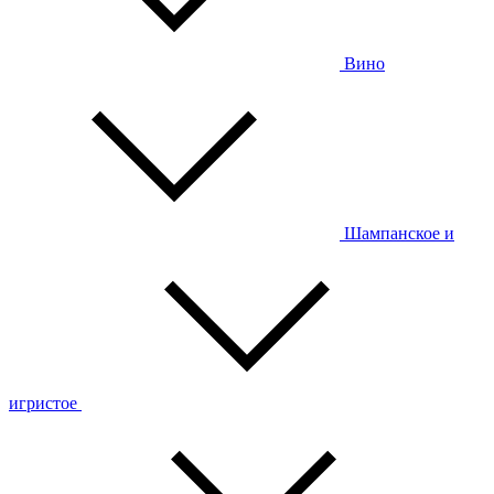
Вино
Шампанское и
игристое