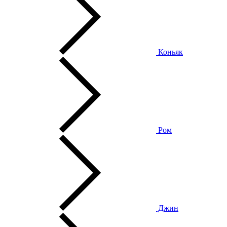
Коньяк
Ром
Джин