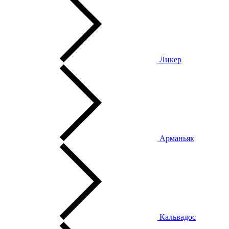
Ликер
Арманьяк
Кальвадос