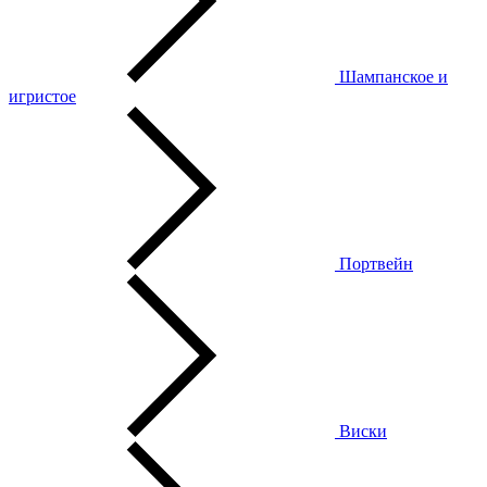
Шампанское и
игристое
Портвейн
Виски