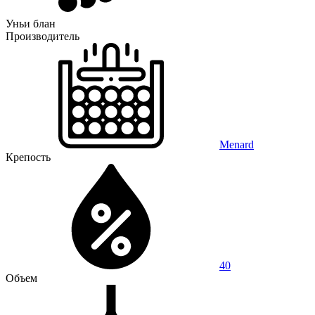
Уньи блан
Производитель
Menard
Крепость
40
Объем