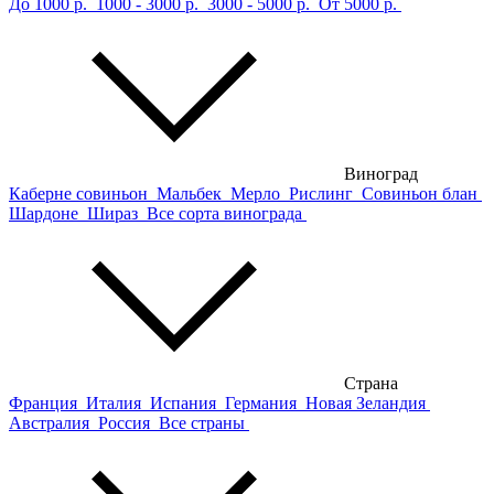
До 1000 р.
1000 - 3000 р.
3000 - 5000 р.
От 5000 р.
Виноград
Каберне совиньон
Мальбек
Мерло
Рислинг
Совиньон блан
Шардоне
Шираз
Все сорта винограда
Страна
Франция
Италия
Испания
Германия
Новая Зеландия
Австралия
Россия
Все страны