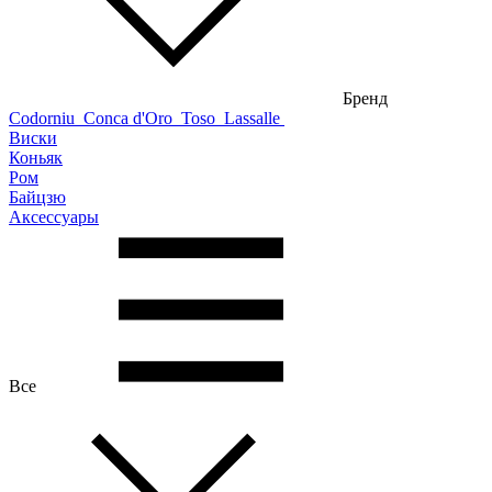
Бренд
Codorniu
Conca d'Oro
Toso
Lassalle
Виски
Коньяк
Ром
Байцзю
Аксессуары
Все