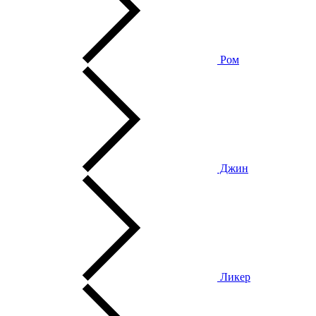
Ром
Джин
Ликер