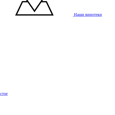
Наши винотеки
стое