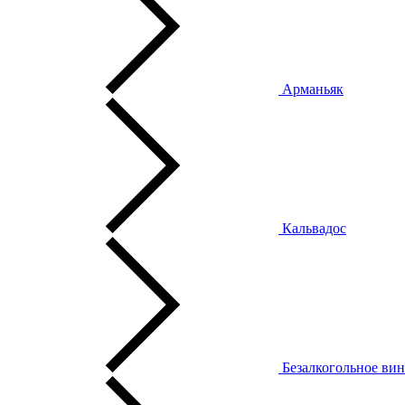
Арманьяк
Кальвадос
Безалкогольное ви