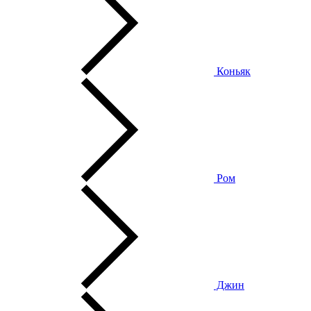
Коньяк
Ром
Джин