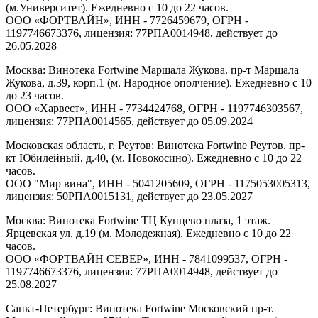
(м.Университет). Ежедневно с 10 до 22 часов.
ООО «ФОРТВАЙН», ИНН - 7726459679, ОГРН -
1197746673376, лицензия: 77РПА0014948, действует до
26.05.2028
Москва: Винотека Fortwine Маршала Жукова. пр-т Маршала
Жукова, д.39, корп.1 (м. Народное ополчение). Ежедневно с 10
до 23 часов.
ООО «Харвест», ИНН - 7734424768, ОГРН - 1197746303567,
лицензия: 77РПА0014565, действует до 05.09.2024
Московская область, г. Реутов: Винотека Fortwine Реутов. пр-
кт Юбилейный, д.40, (м. Новокосино). Ежедневно с 10 до 22
часов.
ООО "Мир вина", ИНН - 5041205609, ОГРН - 1175053005313,
лицензия: 50РПА0015131, действует до 23.05.2027
Москва: Винотека Fortwine ТЦ Кунцево плаза, 1 этаж.
Ярцевская ул, д.19 (м. Молодежная). Ежедневно с 10 до 22
часов.
ООО «ФОРТВАЙН СЕВЕР», ИНН - 7841099537, ОГРН -
1197746673376, лицензия: 77РПА0014948, действует до
25.08.2027
Санкт-Петербург: Винотека Fortwine Московский пр-т.