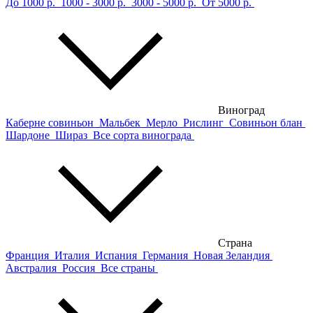
До 1000 р.
1000 - 3000 р.
3000 - 5000 р.
От 5000 р.
Виноград
Каберне совиньон
Мальбек
Мерло
Рислинг
Совиньон блан
Шардоне
Шираз
Все сорта винограда
Страна
Франция
Италия
Испания
Германия
Новая Зеландия
Австралия
Россия
Все страны