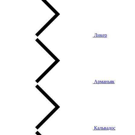
Ликер
Арманьяк
Кальвадос