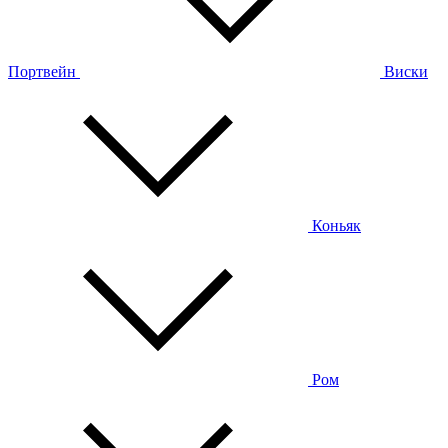
Портвейн
Виски
Коньяк
Ром