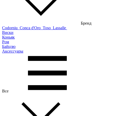
Бренд
Codorniu
Conca d'Oro
Toso
Lassalle
Виски
Коньяк
Ром
Байцзю
Аксессуары
Все