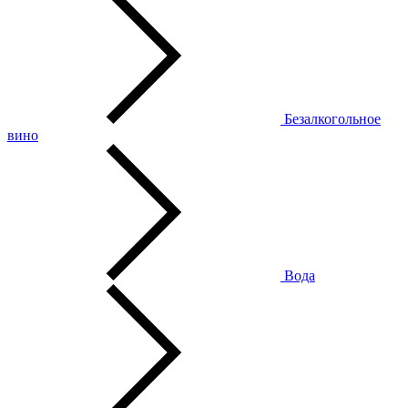
Безалкогольное
вино
Вода