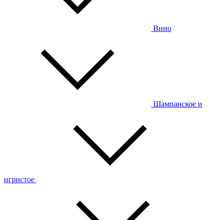
Вино
Шампанское и
игристое