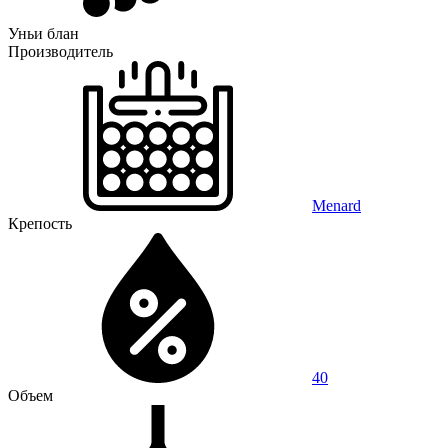
Уньи блан
Производитель
Menard
Крепость
40
Объем