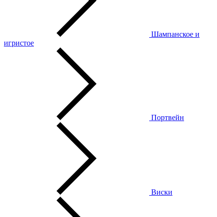
Шампанское и
игристое
Портвейн
Виски