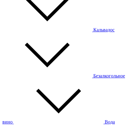
Кальвадос
Безалкогольное
вино
Вода