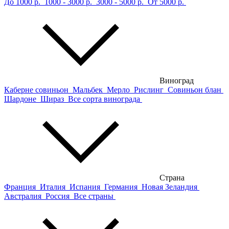
До 1000 р.
1000 - 3000 р.
3000 - 5000 р.
От 5000 р.
Виноград
Каберне совиньон
Мальбек
Мерло
Рислинг
Совиньон блан
Шардоне
Шираз
Все сорта винограда
Страна
Франция
Италия
Испания
Германия
Новая Зеландия
Австралия
Россия
Все страны