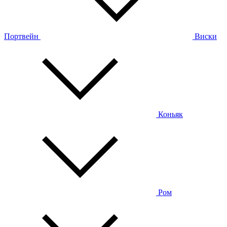
Портвейн
Виски
Коньяк
Ром