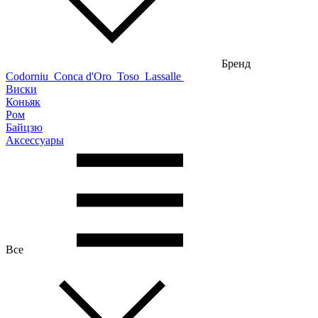
Бренд
Codorniu
Conca d'Oro
Toso
Lassalle
Виски
Коньяк
Ром
Байцзю
Аксессуары
Все