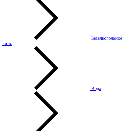
Безалкогольное
вино
Вода