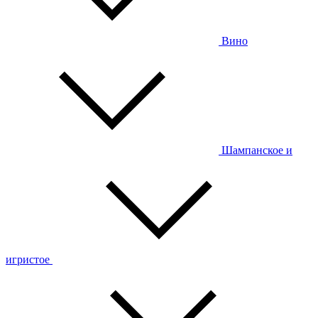
Вино
Шампанское и
игристое