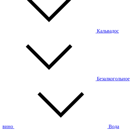
Кальвадос
Безалкогольное
вино
Вода