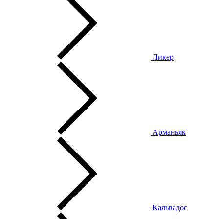
Ликер
Арманьяк
Кальвадос