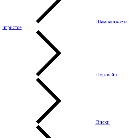
Шампанское и
игристое
Портвейн
Виски