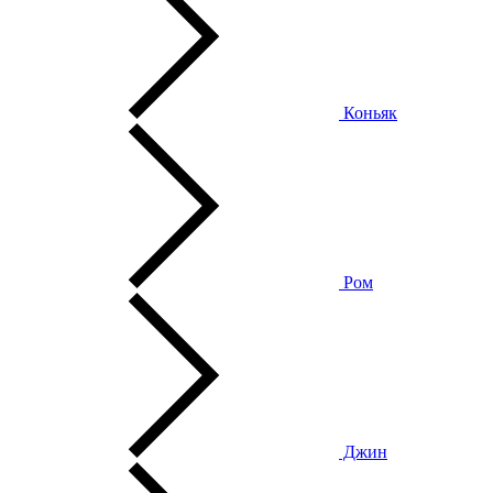
Коньяк
Ром
Джин