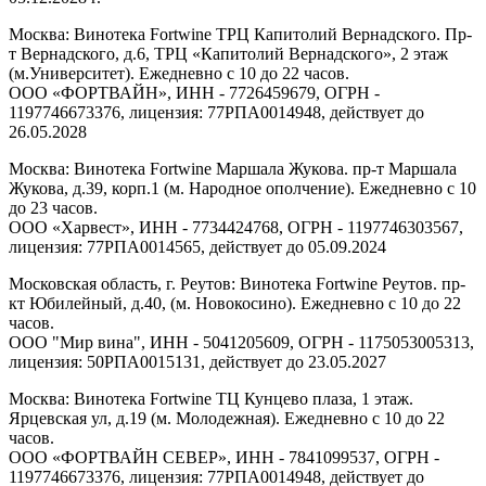
Москва: Винотека Fortwine ТРЦ Капитолий Вернадского. Пр-
т Вернадского, д.6, ТРЦ «Капитолий Вернадского», 2 этаж
(м.Университет). Ежедневно с 10 до 22 часов.
ООО «ФОРТВАЙН», ИНН - 7726459679, ОГРН -
1197746673376, лицензия: 77РПА0014948, действует до
26.05.2028
Москва: Винотека Fortwine Маршала Жукова. пр-т Маршала
Жукова, д.39, корп.1 (м. Народное ополчение). Ежедневно с 10
до 23 часов.
ООО «Харвест», ИНН - 7734424768, ОГРН - 1197746303567,
лицензия: 77РПА0014565, действует до 05.09.2024
Московская область, г. Реутов: Винотека Fortwine Реутов. пр-
кт Юбилейный, д.40, (м. Новокосино). Ежедневно с 10 до 22
часов.
ООО "Мир вина", ИНН - 5041205609, ОГРН - 1175053005313,
лицензия: 50РПА0015131, действует до 23.05.2027
Москва: Винотека Fortwine ТЦ Кунцево плаза, 1 этаж.
Ярцевская ул, д.19 (м. Молодежная). Ежедневно с 10 до 22
часов.
ООО «ФОРТВАЙН СЕВЕР», ИНН - 7841099537, ОГРН -
1197746673376, лицензия: 77РПА0014948, действует до