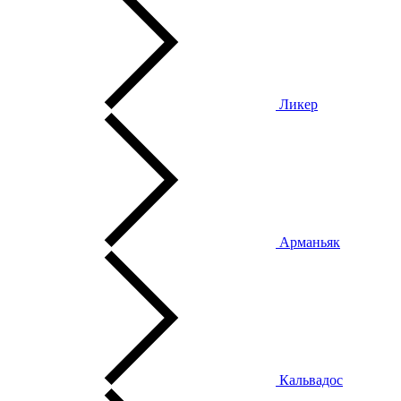
Ликер
Арманьяк
Кальвадос