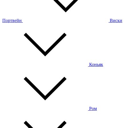
Портвейн
Виски
Коньяк
Ром