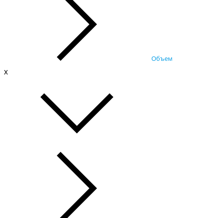
Объем
x