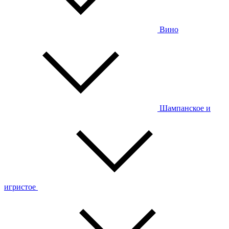
Вино
Шампанское и
игристое