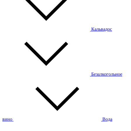
Кальвадос
Безалкогольное
вино
Вода