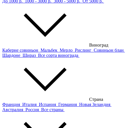
До 1000 р.
1000 - 3000 р.
3000 - 5000 р.
От 5000 р.
Виноград
Каберне совиньон
Мальбек
Мерло
Рислинг
Совиньон блан
Шардоне
Шираз
Все сорта винограда
Страна
Франция
Италия
Испания
Германия
Новая Зеландия
Австралия
Россия
Все страны