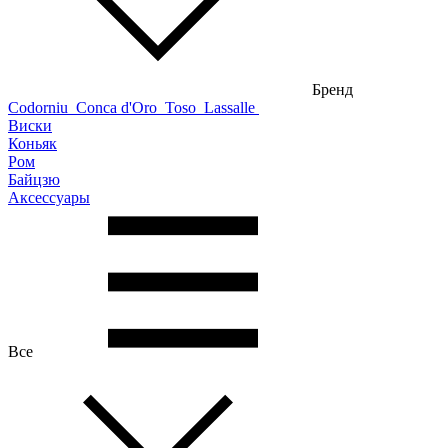
Бренд
Codorniu
Conca d'Oro
Toso
Lassalle
Виски
Коньяк
Ром
Байцзю
Аксессуары
Все