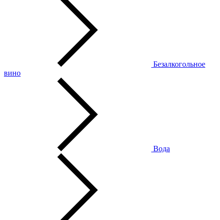
Безалкогольное
вино
Вода