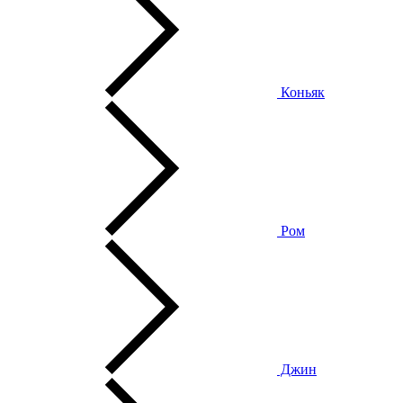
Коньяк
Ром
Джин