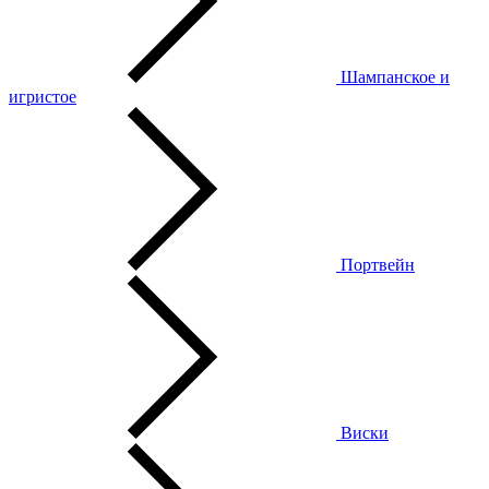
Шампанское и
игристое
Портвейн
Виски