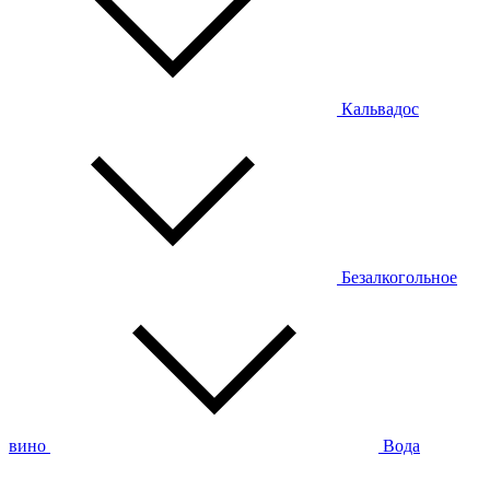
Кальвадос
Безалкогольное
вино
Вода