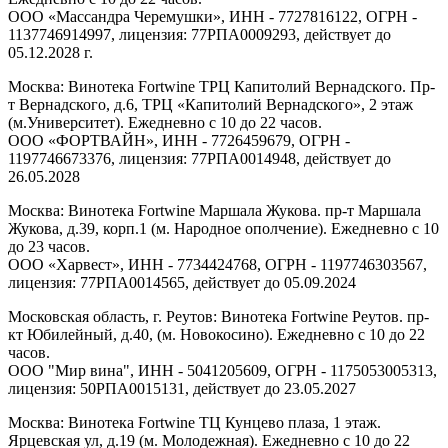
ООО «Массандра Черемушки», ИНН - 7727816122, ОГРН -
1137746914997, лицензия: 77РПА0009293, действует до
05.12.2028 г.
Москва: Винотека Fortwine ТРЦ Капитолий Вернадского. Пр-
т Вернадского, д.6, ТРЦ «Капитолий Вернадского», 2 этаж
(м.Университет). Ежедневно с 10 до 22 часов.
ООО «ФОРТВАЙН», ИНН - 7726459679, ОГРН -
1197746673376, лицензия: 77РПА0014948, действует до
26.05.2028
Москва: Винотека Fortwine Маршала Жукова. пр-т Маршала
Жукова, д.39, корп.1 (м. Народное ополчение). Ежедневно с 10
до 23 часов.
ООО «Харвест», ИНН - 7734424768, ОГРН - 1197746303567,
лицензия: 77РПА0014565, действует до 05.09.2024
Московская область, г. Реутов: Винотека Fortwine Реутов. пр-
кт Юбилейный, д.40, (м. Новокосино). Ежедневно с 10 до 22
часов.
ООО "Мир вина", ИНН - 5041205609, ОГРН - 1175053005313,
лицензия: 50РПА0015131, действует до 23.05.2027
Москва: Винотека Fortwine ТЦ Кунцево плаза, 1 этаж.
Ярцевская ул, д.19 (м. Молодежная). Ежедневно с 10 до 22