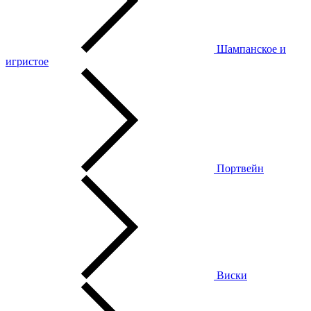
Шампанское и
игристое
Портвейн
Виски