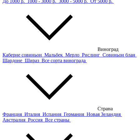
До 1000 р.
1000 - 3000 р.
3000 - 5000 р.
От 5000 р.
Виноград
Каберне совиньон
Мальбек
Мерло
Рислинг
Совиньон блан
Шардоне
Шираз
Все сорта винограда
Страна
Франция
Италия
Испания
Германия
Новая Зеландия
Австралия
Россия
Все страны