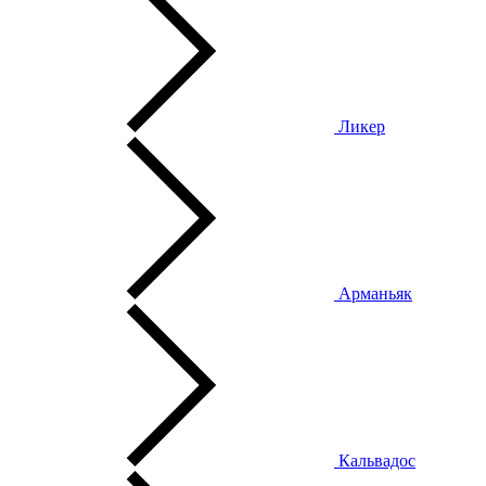
Ликер
Арманьяк
Кальвадос