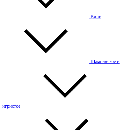
Вино
Шампанское и
игристое