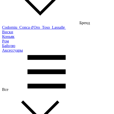
Бренд
Codorniu
Conca d'Oro
Toso
Lassalle
Виски
Коньяк
Ром
Байцзю
Аксессуары
Все