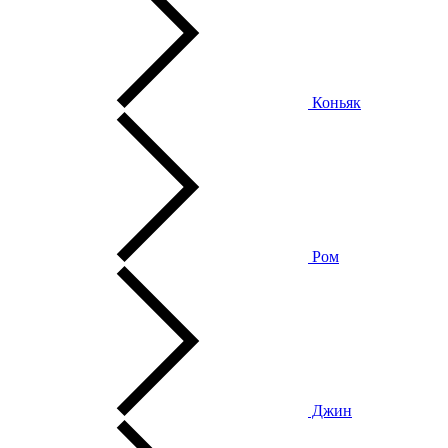
Коньяк
Ром
Джин