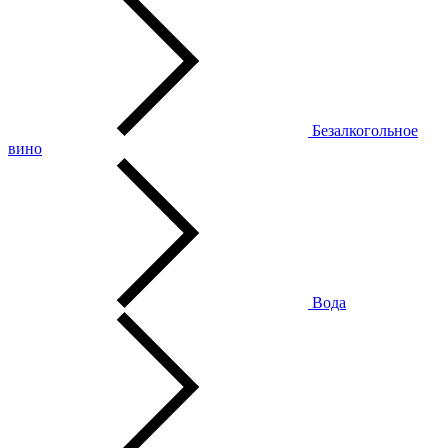
Безалкогольное
вино
Вода