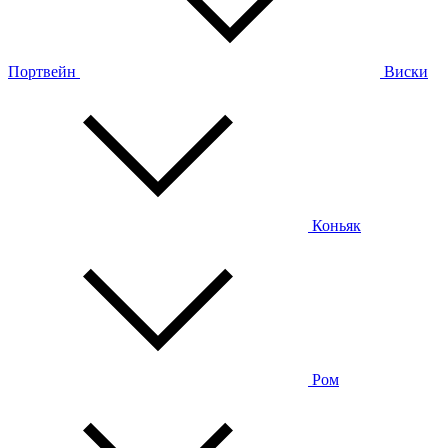
Портвейн
Виски
Коньяк
Ром