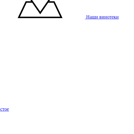
Наши винотеки
стое