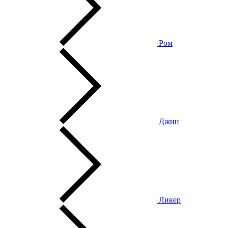
Ром
Джин
Ликер