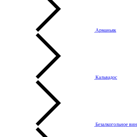
Арманьяк
Кальвадос
Безалкогольное ви