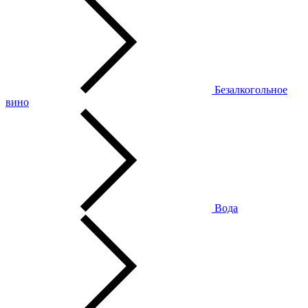
Безалкогольное
вино
Вода