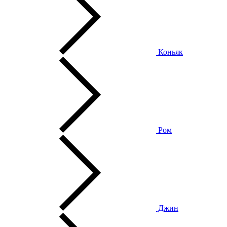
Коньяк
Ром
Джин