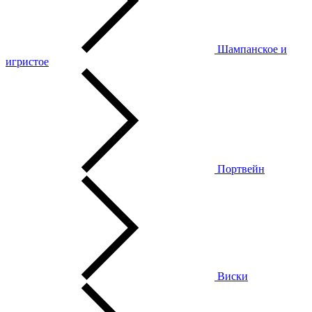
Шампанское и
игристое
Портвейн
Виски