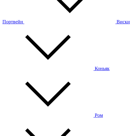
Портвейн
Виски
Коньяк
Ром