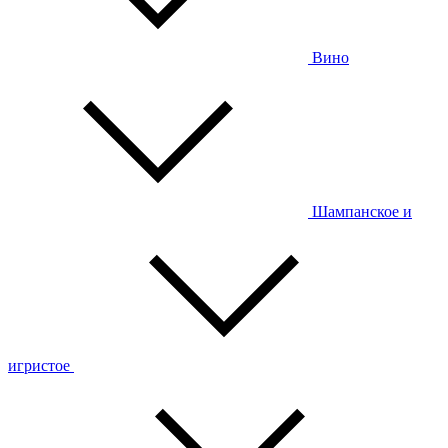
Вино
Шампанское и
игристое