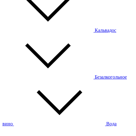
Кальвадос
Безалкогольное
вино
Вода