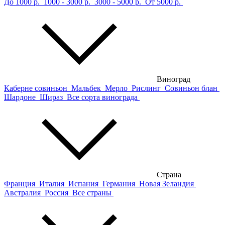
До 1000 р.
1000 - 3000 р.
3000 - 5000 р.
От 5000 р.
Виноград
Каберне совиньон
Мальбек
Мерло
Рислинг
Совиньон блан
Шардоне
Шираз
Все сорта винограда
Страна
Франция
Италия
Испания
Германия
Новая Зеландия
Австралия
Россия
Все страны