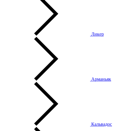
Ликер
Арманьяк
Кальвадос