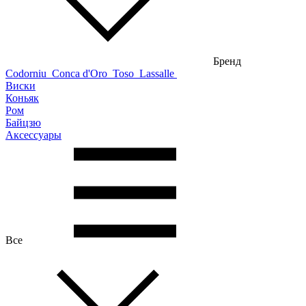
Бренд
Codorniu
Conca d'Oro
Toso
Lassalle
Виски
Коньяк
Ром
Байцзю
Аксессуары
Все