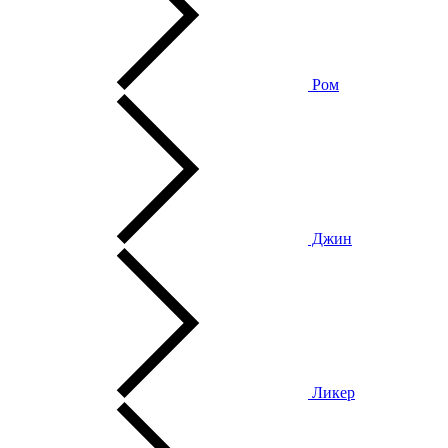
Ром
Джин
Ликер