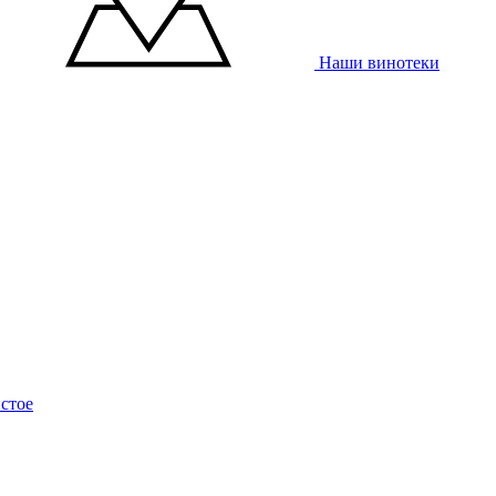
Наши винотеки
стое