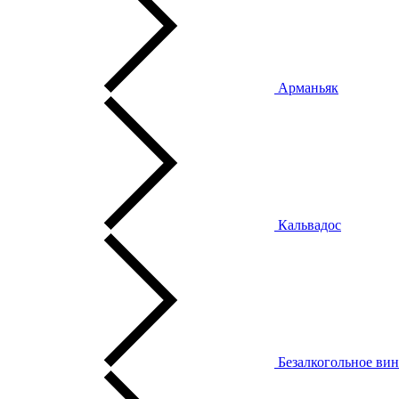
Арманьяк
Кальвадос
Безалкогольное ви