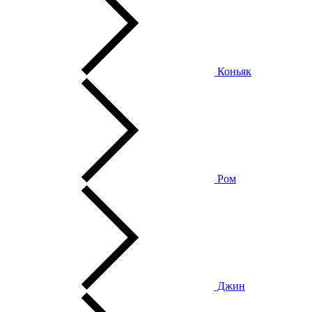
Коньяк
Ром
Джин