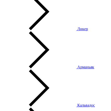
Ликер
Арманьяк
Кальвадос