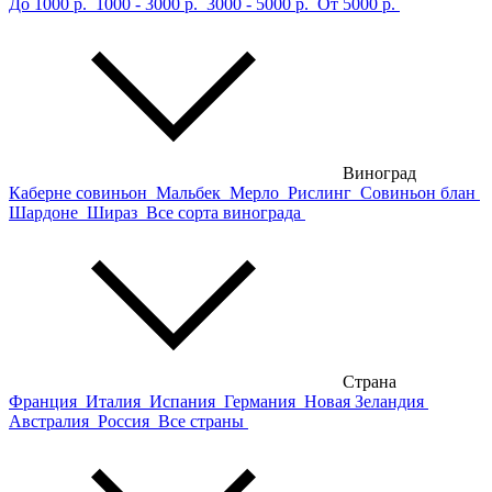
До 1000 р.
1000 - 3000 р.
3000 - 5000 р.
От 5000 р.
Виноград
Каберне совиньон
Мальбек
Мерло
Рислинг
Совиньон блан
Шардоне
Шираз
Все сорта винограда
Страна
Франция
Италия
Испания
Германия
Новая Зеландия
Австралия
Россия
Все страны