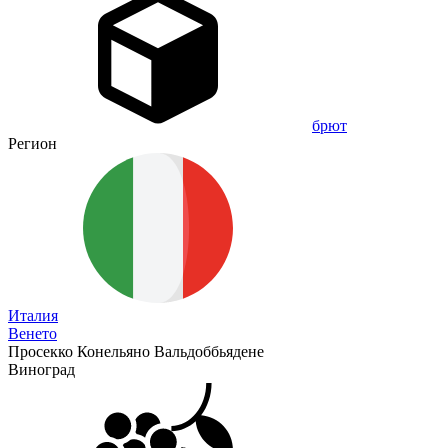
брют
Регион
Италия
Венето
Просекко Конельяно Вальдоббьядене
Виноград