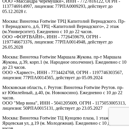
ООО «Массандра Черемушки», ИНН - 7727816122, ОГРН -
1137746914997, лицензия: 77РПА0009293, действует до
05.12.2028 г.
Москва: Винотека Fortwine ТРЦ Капитолий Вернадского. Пр-
т Вернадского, д.6, ТРЦ «Капитолий Вернадского», 2 этаж
(м.Университет). Ежедневно с 10 до 22 часов.
ООО «ФОРТВАЙН», ИНН - 7726459679, ОГРН -
1197746673376, лицензия: 77РПА0014948, действует до
26.05.2028
Москва: Винотека Fortwine Маршала Жукова. пр-т Маршала
Жукова, д.39, корп.1 (м. Народное ополчение). Ежедневно с 10
до 23 часов.
ООО «Харвест», ИНН - 7734424768, ОГРН - 1197746303567,
лицензия: 77РПА0014565, действует до 05.09.2024
Московская область, г. Реутов: Винотека Fortwine Реутов. пр-
кт Юбилейный, д.40, (м. Новокосино). Ежедневно с 10 до 22
часов.
ООО "Мир вина", ИНН - 5041205609, ОГРН - 1175053005313,
лицензия: 50РПА0015131, действует до 23.05.2027
Москва: Винотека Fortwine ТЦ Кунцево плаза, 1 этаж.
Ярцевская ул, д.19 (м. Молодежная). Ежедневно с 10 до 22
часов.