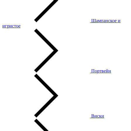
Шампанское и
игристое
Портвейн
Виски