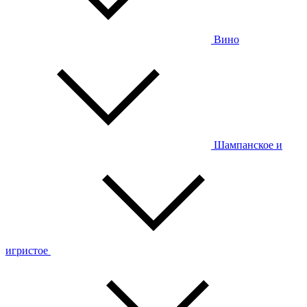
Вино
Шампанское и
игристое