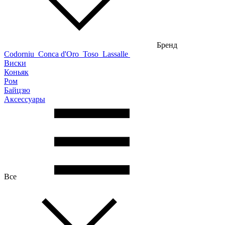
Бренд
Codorniu
Conca d'Oro
Toso
Lassalle
Виски
Коньяк
Ром
Байцзю
Аксессуары
Все