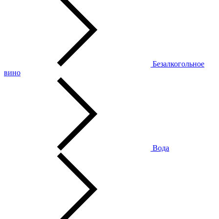
Безалкогольное
вино
Вода