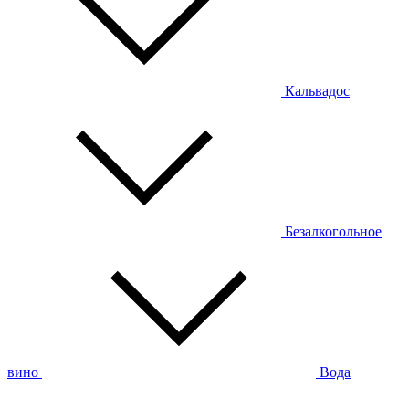
Кальвадос
Безалкогольное
вино
Вода