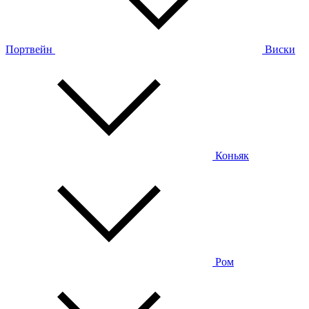
Портвейн
Виски
Коньяк
Ром