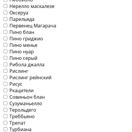
Нерелло маскалезе
Оксеруа
Парельяда
Первенец Магарача
Пино блан
Пино гриджио
Пино менье
Пино нуар
Пино серый
Рибола джалла
Рислинг
Рислинг рейнский
Рисус
Ркацители
Совиньон блан
Сузуманьелло
Терольдего
Треббьяно
Трепат
Турбиана