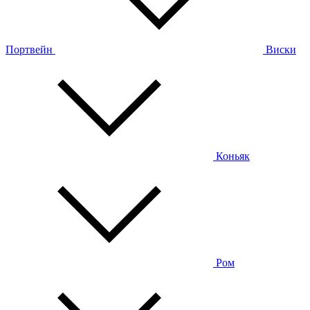
Портвейн
Виски
Коньяк
Ром