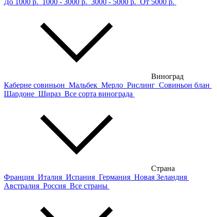
До 1000 р.
1000 - 3000 р.
3000 - 5000 р.
От 5000 р.
Виноград
Каберне совиньон
Мальбек
Мерло
Рислинг
Совиньон блан
Шардоне
Шираз
Все сорта винограда
Страна
Франция
Италия
Испания
Германия
Новая Зеландия
Австралия
Россия
Все страны