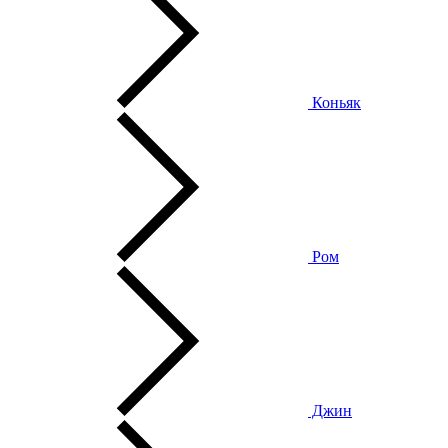
Коньяк
Ром
Джин