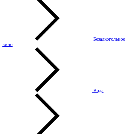
Безалкогольное
вино
Вода