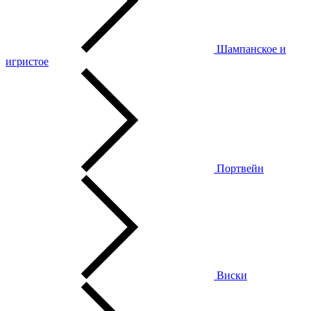
Шампанское и
игристое
Портвейн
Виски