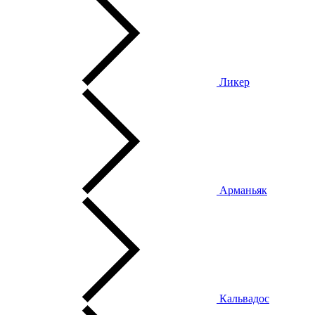
Ликер
Арманьяк
Кальвадос