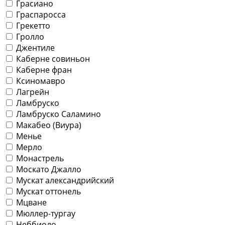
Грасиано
Граспаросса
Грекетто
Гролло
Джентиле
Каберне совиньон
Каберне фран
Ксиномавро
Лагрейн
Ламбруско
Ламбруско Саламино
Макабео (Виура)
Менье
Мерло
Монастрель
Москато Джалло
Мускат александрийский
Мускат оттонель
Мцване
Мюллер-тургау
Неббиоло