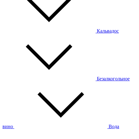
Кальвадос
Безалкогольное
вино
Вода