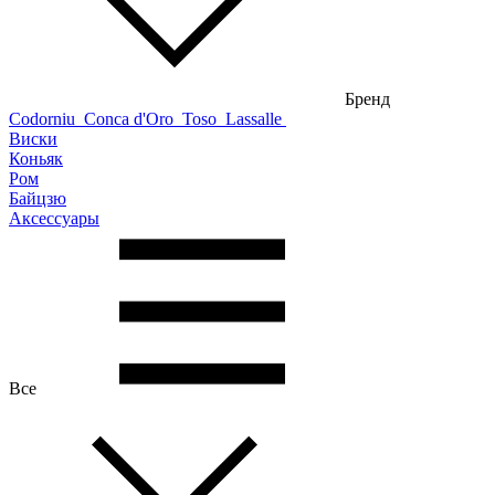
Бренд
Codorniu
Conca d'Oro
Toso
Lassalle
Виски
Коньяк
Ром
Байцзю
Аксессуары
Все