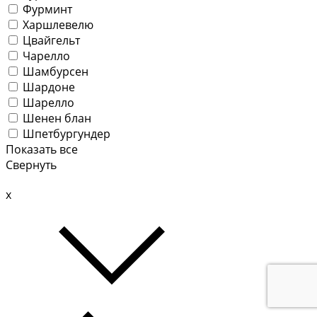
Фурминт
Харшлевелю
Цвайгельт
Чарелло
Шамбурсен
Шардоне
Шарелло
Шенен блан
Шпетбургундер
Показать все
Свернуть
x