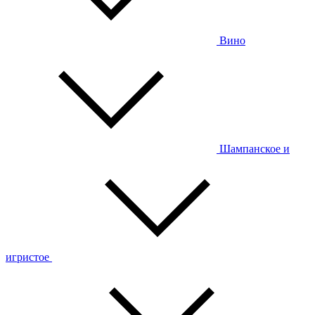
Вино
Шампанское и
игристое