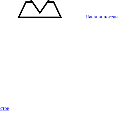
Наши винотеки
стое