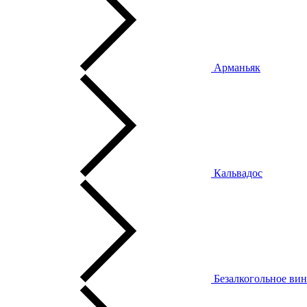
Арманьяк
Кальвадос
Безалкогольное ви