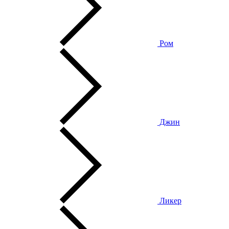
Ром
Джин
Ликер