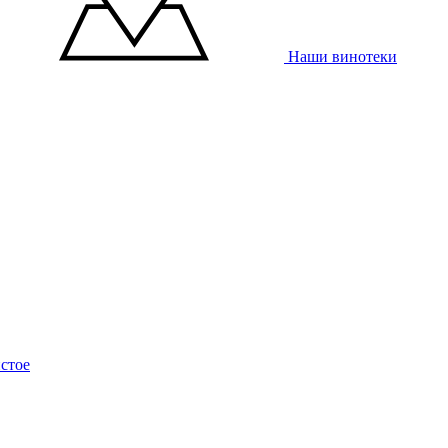
Наши винотеки
стое