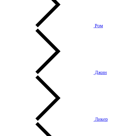
Ром
Джин
Ликер