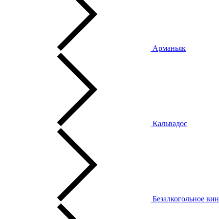
Арманьяк
Кальвадос
Безалкогольное ви