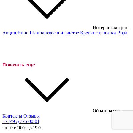
Интернет-витрина
Акции
Вино
Шампанское и игристое
Крепкие напитки
Вода
Белые вина
Красные вина
Розовое вино
Показать еще
Сухие вина
Полусухие вина
Полусладкие вина
Сладкие вина
Обратная связь
Австралийские вина
Контакты
Отзывы
+7 (495) 775-00-01
Итальянские вина
пн-пт с 10:00 до 19:00
Испанские вина