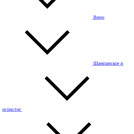
Вино
Шампанское и
игристое