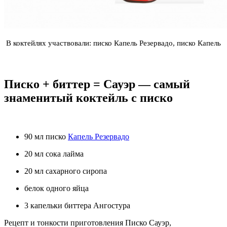
В коктейлях участвовали: писко Капель Резервадо, писко Капель
Писко + биттер = Сауэр — самый
знаменитый коктейль с писко
90 мл писко
Капель Резервадо
20 мл сока лайма
20 мл сахарного сиропа
белок одного яйца
3 капельки биттера Ангостура
Рецепт и тонкости приготовления Писко Сауэр,