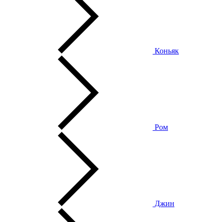
Коньяк
Ром
Джин