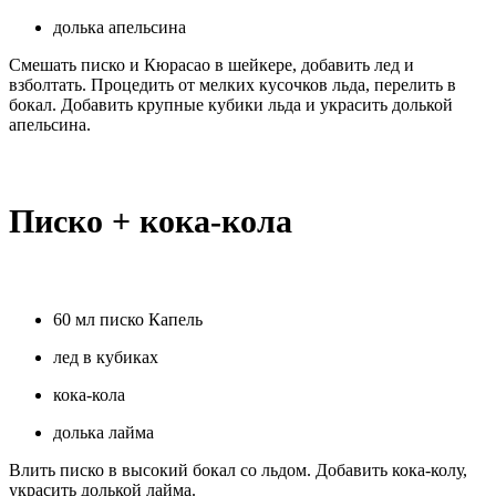
долька апельсина
Смешать писко и Кюрасао в шейкере, добавить лед и
взболтать. Процедить от мелких кусочков льда, перелить в
бокал. Добавить крупные кубики льда и украсить долькой
апельсина.
Писко + кока-кола
60 мл писко Капель
лед в кубиках
кока-кола
долька лайма
Влить писко в высокий бокал со льдом. Добавить кока-колу,
украсить долькой лайма.