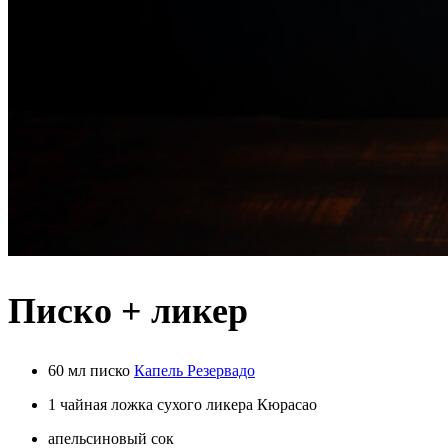
Писко + ликер
60 мл писко
Капель Резервадо
1 чайная ложка сухого ликера Кюрасао
апельсиновый сок