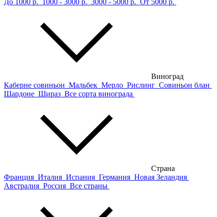
До 1000 р.
1000 - 3000 р.
3000 - 5000 р.
От 5000 р.
Виноград
Каберне совиньон
Мальбек
Мерло
Рислинг
Совиньон блан
Шардоне
Шираз
Все сорта винограда
Страна
Франция
Италия
Испания
Германия
Новая Зеландия
Австралия
Россия
Все страны