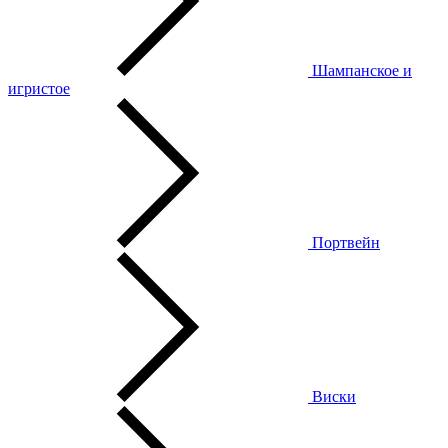
Шампанское и
игристое
Портвейн
Виски