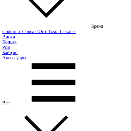
Бренд
Codorniu
Conca d'Oro
Toso
Lassalle
Виски
Коньяк
Ром
Байцзю
Аксессуары
Все