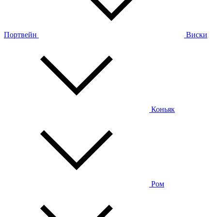
Портвейн
Виски
Коньяк
Ром