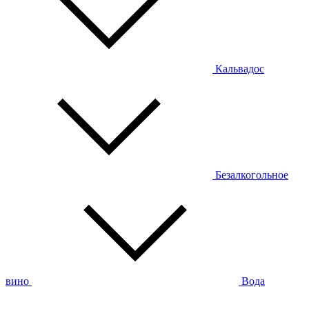
Кальвадос
Безалкогольное
вино
Вода