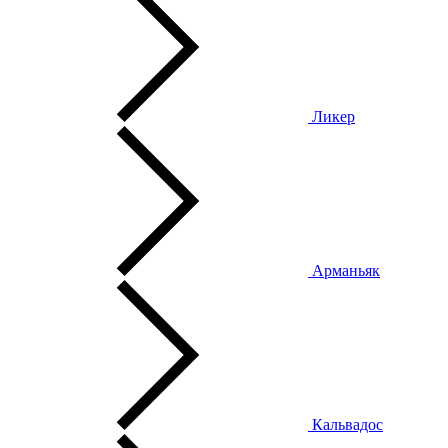
Ликер
Арманьяк
Кальвадос