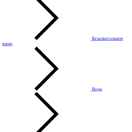
Безалкогольное
вино
Вода