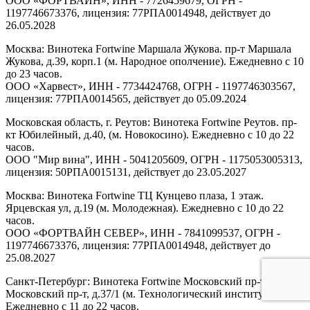
ООО «ФОРТВАЙН», ИНН - 7726459679, ОГРН -
1197746673376, лицензия: 77РПА0014948, действует до
26.05.2028
Москва: Винотека Fortwine Маршала Жукова. пр-т Маршала
Жукова, д.39, корп.1 (м. Народное ополчение). Ежедневно с 10
до 23 часов.
ООО «Харвест», ИНН - 7734424768, ОГРН - 1197746303567,
лицензия: 77РПА0014565, действует до 05.09.2024
Московская область, г. Реутов: Винотека Fortwine Реутов. пр-
кт Юбилейный, д.40, (м. Новокосино). Ежедневно с 10 до 22
часов.
ООО "Мир вина", ИНН - 5041205609, ОГРН - 1175053005313,
лицензия: 50РПА0015131, действует до 23.05.2027
Москва: Винотека Fortwine ТЦ Кунцево плаза, 1 этаж.
Ярцевская ул, д.19 (м. Молодежная). Ежедневно с 10 до 22
часов.
ООО «ФОРТВАЙН СЕВЕР», ИНН - 7841099537, ОГРН -
1197746673376, лицензия: 77РПА0014948, действует до
25.08.2027
Санкт-Петербург: Винотека Fortwine Московский пр-т.
Московский пр-т, д.37/1 (м. Технологический институт).
Ежедневно с 11 до 22 часов.