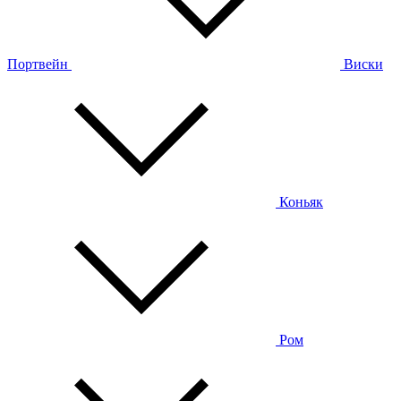
Портвейн
Виски
Коньяк
Ром