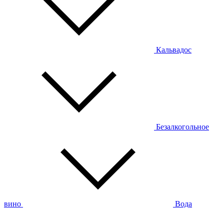
Кальвадос
Безалкогольное
вино
Вода