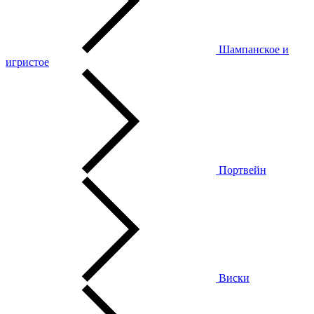
Шампанское и
игристое
Портвейн
Виски