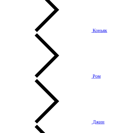
Коньяк
Ром
Джин