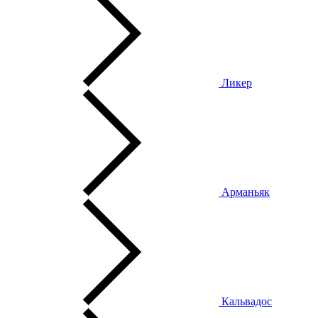
Ликер
Арманьяк
Кальвадос