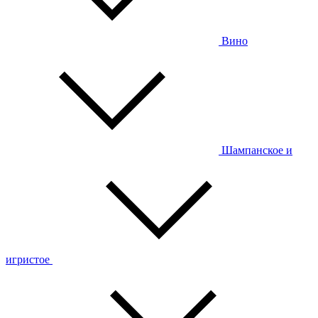
Вино
Шампанское и
игристое