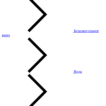
Безалкогольное
вино
Вода