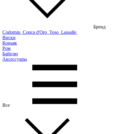
Бренд
Codorniu
Conca d'Oro
Toso
Lassalle
Виски
Коньяк
Ром
Байцзю
Аксессуары
Все