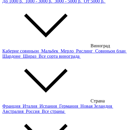
До 1000 р.
1000 - 3000 р.
3000 - 5000 р.
От 5000 р.
Виноград
Каберне совиньон
Мальбек
Мерло
Рислинг
Совиньон блан
Шардоне
Шираз
Все сорта винограда
Страна
Франция
Италия
Испания
Германия
Новая Зеландия
Австралия
Россия
Все страны