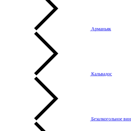
Арманьяк
Кальвадос
Безалкогольное ви