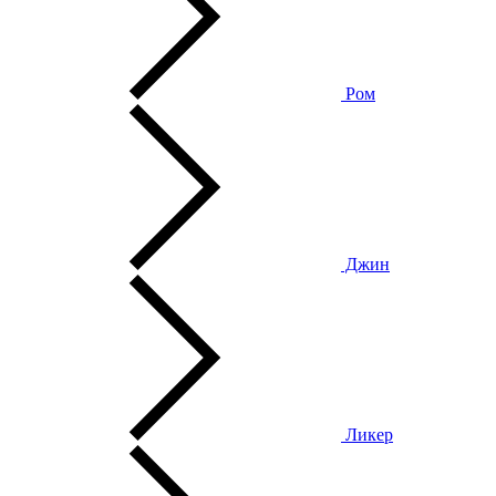
Ром
Джин
Ликер