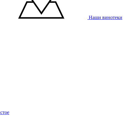
Наши винотеки
стое