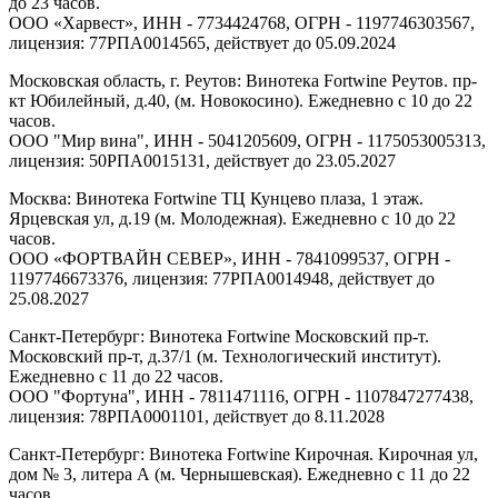
до 23 часов.
ООО «Харвест», ИНН - 7734424768, ОГРН - 1197746303567,
лицензия: 77РПА0014565, действует до 05.09.2024
Московская область, г. Реутов: Винотека Fortwine Реутов. пр-
кт Юбилейный, д.40, (м. Новокосино). Ежедневно с 10 до 22
часов.
ООО "Мир вина", ИНН - 5041205609, ОГРН - 1175053005313,
лицензия: 50РПА0015131, действует до 23.05.2027
Москва: Винотека Fortwine ТЦ Кунцево плаза, 1 этаж.
Ярцевская ул, д.19 (м. Молодежная). Ежедневно с 10 до 22
часов.
ООО «ФОРТВАЙН СЕВЕР», ИНН - 7841099537, ОГРН -
1197746673376, лицензия: 77РПА0014948, действует до
25.08.2027
Санкт-Петербург: Винотека Fortwine Московский пр-т.
Московский пр-т, д.37/1 (м. Технологический институт).
Ежедневно с 11 до 22 часов.
ООО "Фортуна", ИНН - 7811471116, ОГРН - 1107847277438,
лицензия: 78РПА0001101, действует до 8.11.2028
Санкт-Петербург: Винотека Fortwine Кирочная. Кирочная ул,
дом № 3, литера А (м. Чернышевская). Ежедневно с 11 до 22
часов.