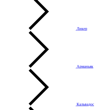
Ликер
Арманьяк
Кальвадос