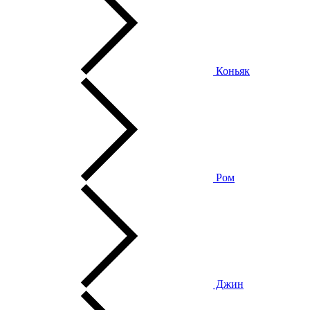
Коньяк
Ром
Джин