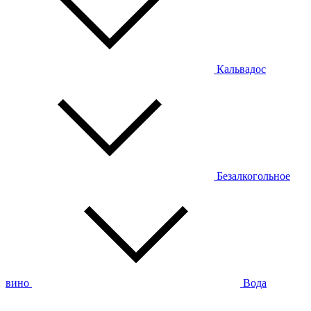
Кальвадос
Безалкогольное
вино
Вода