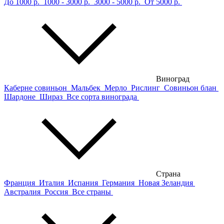
До 1000 р.
1000 - 3000 р.
3000 - 5000 р.
От 5000 р.
Виноград
Каберне совиньон
Мальбек
Мерло
Рислинг
Совиньон блан
Шардоне
Шираз
Все сорта винограда
Страна
Франция
Италия
Испания
Германия
Новая Зеландия
Австралия
Россия
Все страны