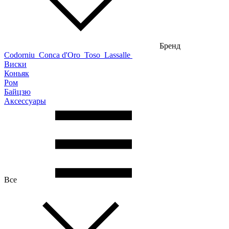
Бренд
Codorniu
Conca d'Oro
Toso
Lassalle
Виски
Коньяк
Ром
Байцзю
Аксессуары
Все