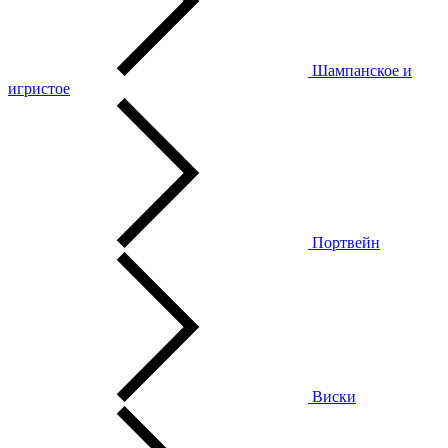
Шампанское и
игристое
Портвейн
Виски