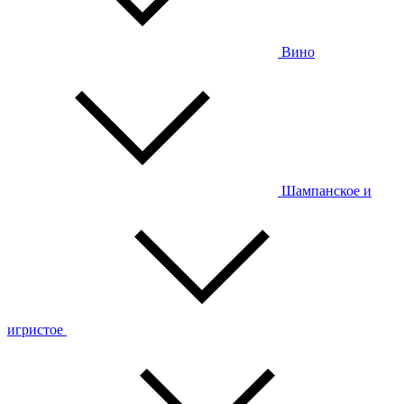
Вино
Шампанское и
игристое