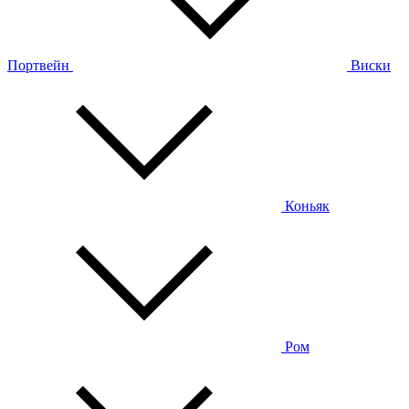
Портвейн
Виски
Коньяк
Ром