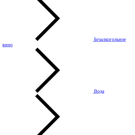
Безалкогольное
вино
Вода