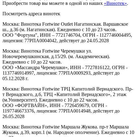
Приобрести товар вы можете в одной из наших
«Винотек»
.
Посмотреть адреса винотек
Москва: Винотека Fortwine Outlet Нагатинская. Варшавское
ш., д.36 (м. Нагатинская). Ежедневно с 10 до 23 часов.
ООО "Фортуна", ИНН – 7721746704, ОГРН - 1127746004495,
лицензия: 77РПА0004042, действует до 24.05.2028
Москва: Винотека Fortwine Черемушки ул.
Новочеремушкинская, д.15/29. (м. Академическая).
Ежедневно с 10 до 22 часов.
ООО «Массандра Черемушки», ИНН - 7727816122, ОГРН -
1137746914997, лицензия: 77РПА0009293, действует до
05.12.2028 г.
Москва: Винотека Fortwine ТРЦ Капитолий Вернадского. Пр-
т Вернадского, д.6, ТРЦ «Капитолий Вернадского», 2 этаж
(м.Университет). Ежедневно с 10 до 22 часов.
ООО «ФОРТВАЙН», ИНН - 7726459679, ОГРН -
1197746673376, лицензия: 77РПА0014948, действует до
26.05.2028
Москва: Винотека Fortwine Маршала Жукова. пр-т Маршала
Жукова, д.39, корп.1 (м. Народное ополчение). Ежедневно с 10