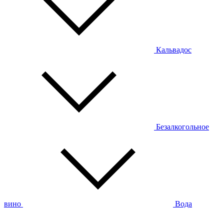
Кальвадос
Безалкогольное
вино
Вода