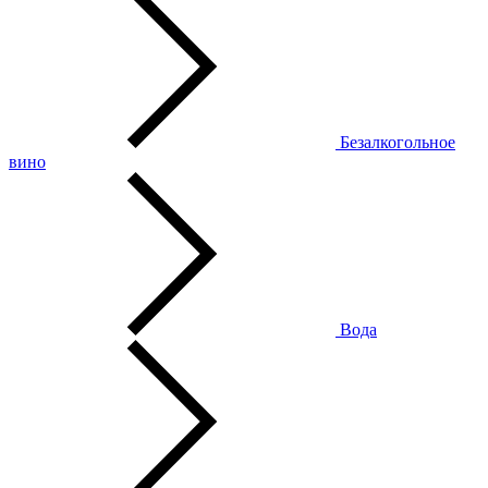
Безалкогольное
вино
Вода