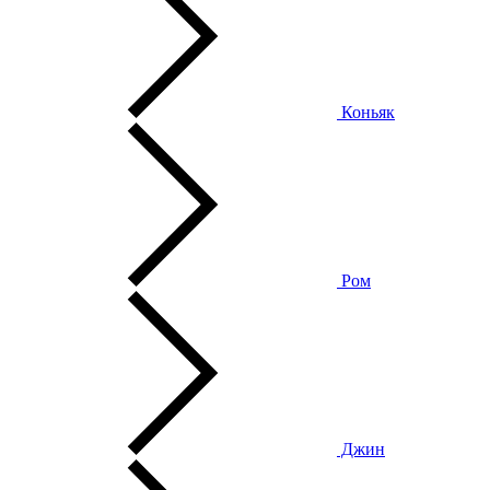
Коньяк
Ром
Джин