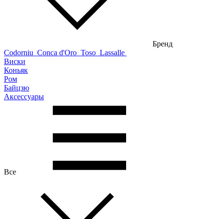
Бренд
Codorniu
Conca d'Oro
Toso
Lassalle
Виски
Коньяк
Ром
Байцзю
Аксессуары
Все