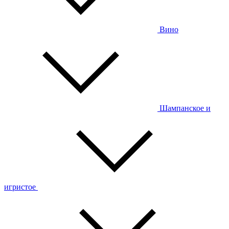
Вино
Шампанское и
игристое