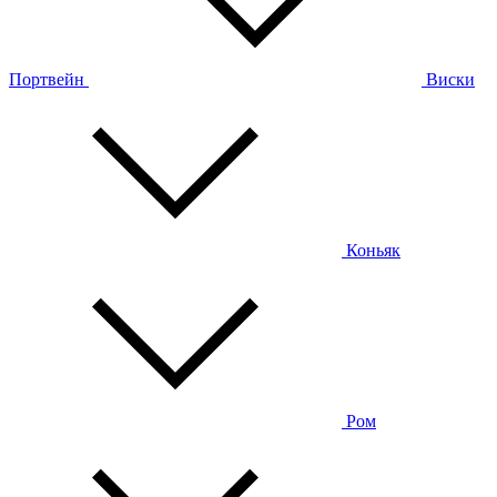
Портвейн
Виски
Коньяк
Ром