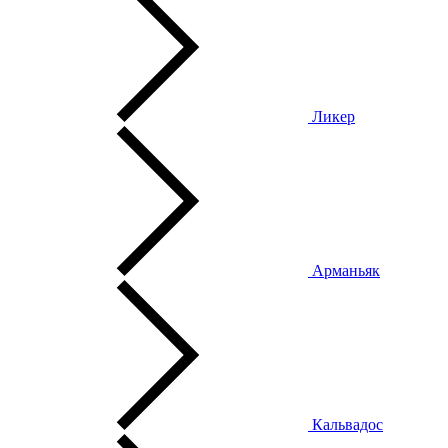
Ликер
Арманьяк
Кальвадос