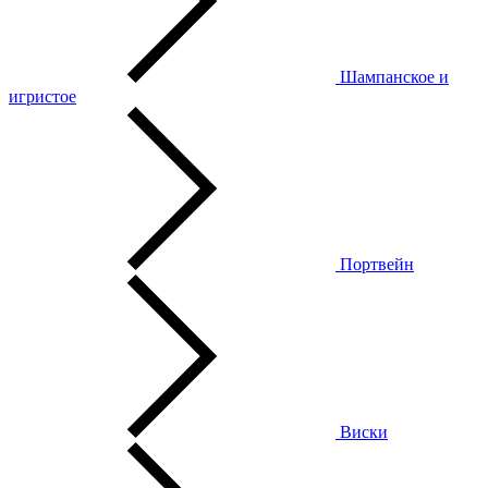
Шампанское и
игристое
Портвейн
Виски