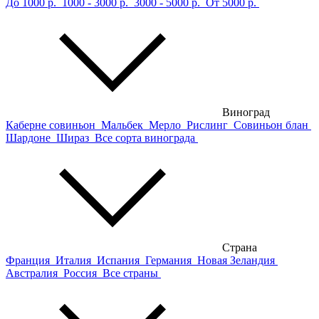
До 1000 р.
1000 - 3000 р.
3000 - 5000 р.
От 5000 р.
Виноград
Каберне совиньон
Мальбек
Мерло
Рислинг
Совиньон блан
Шардоне
Шираз
Все сорта винограда
Страна
Франция
Италия
Испания
Германия
Новая Зеландия
Австралия
Россия
Все страны