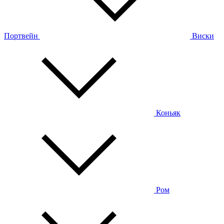
Портвейн
Виски
Коньяк
Ром