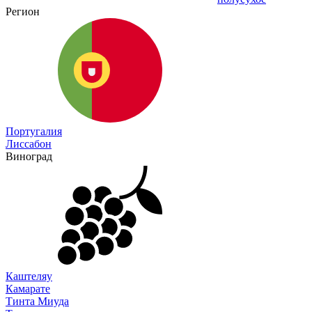
Регион
Португалия
Лиссабон
Виноград
Каштеляу
Камарате
Тинта Миуда