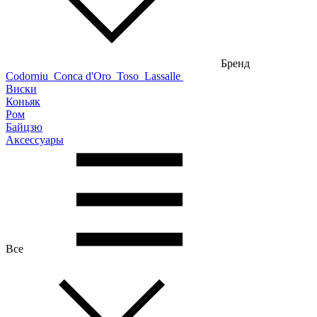
Бренд
Codorniu
Conca d'Oro
Toso
Lassalle
Виски
Коньяк
Ром
Байцзю
Аксессуары
Все