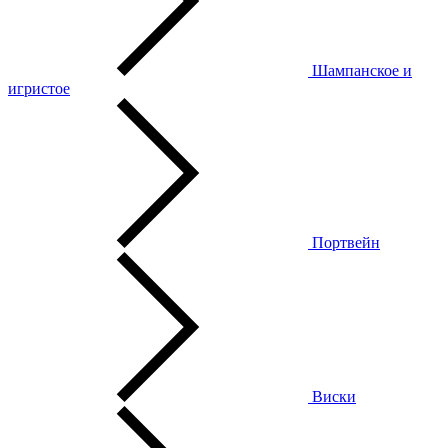
Шампанское и
игристое
Портвейн
Виски