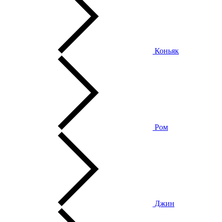
Коньяк
Ром
Джин