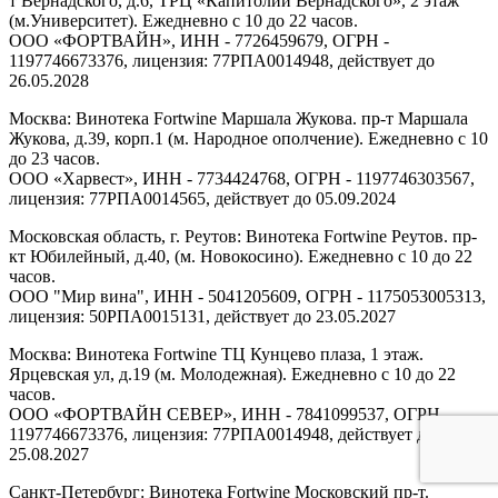
т Вернадского, д.6, ТРЦ «Капитолий Вернадского», 2 этаж
(м.Университет). Ежедневно с 10 до 22 часов.
ООО «ФОРТВАЙН», ИНН - 7726459679, ОГРН -
1197746673376, лицензия: 77РПА0014948, действует до
26.05.2028
Москва: Винотека Fortwine Маршала Жукова. пр-т Маршала
Жукова, д.39, корп.1 (м. Народное ополчение). Ежедневно с 10
до 23 часов.
ООО «Харвест», ИНН - 7734424768, ОГРН - 1197746303567,
лицензия: 77РПА0014565, действует до 05.09.2024
Московская область, г. Реутов: Винотека Fortwine Реутов. пр-
кт Юбилейный, д.40, (м. Новокосино). Ежедневно с 10 до 22
часов.
ООО "Мир вина", ИНН - 5041205609, ОГРН - 1175053005313,
лицензия: 50РПА0015131, действует до 23.05.2027
Москва: Винотека Fortwine ТЦ Кунцево плаза, 1 этаж.
Ярцевская ул, д.19 (м. Молодежная). Ежедневно с 10 до 22
часов.
ООО «ФОРТВАЙН СЕВЕР», ИНН - 7841099537, ОГРН -
1197746673376, лицензия: 77РПА0014948, действует до
25.08.2027
Санкт-Петербург: Винотека Fortwine Московский пр-т.