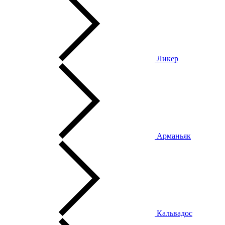
Ликер
Арманьяк
Кальвадос