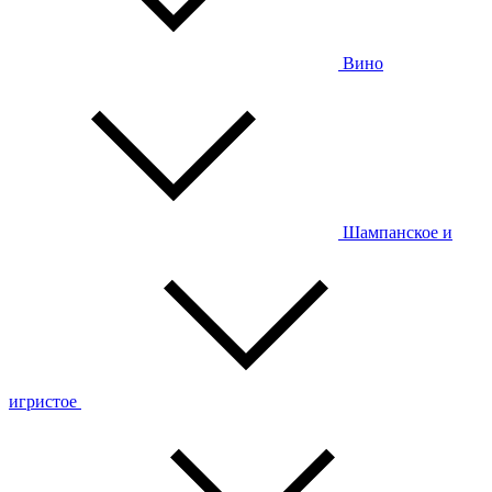
Вино
Шампанское и
игристое