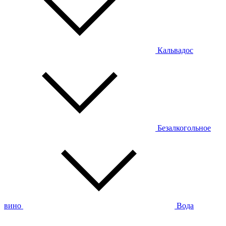
Кальвадос
Безалкогольное
вино
Вода