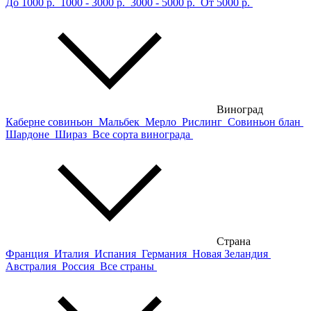
До 1000 р.
1000 - 3000 р.
3000 - 5000 р.
От 5000 р.
Виноград
Каберне совиньон
Мальбек
Мерло
Рислинг
Совиньон блан
Шардоне
Шираз
Все сорта винограда
Страна
Франция
Италия
Испания
Германия
Новая Зеландия
Австралия
Россия
Все страны