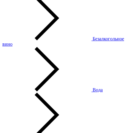
Безалкогольное
вино
Вода