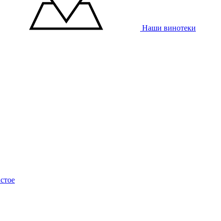
Наши винотеки
стое