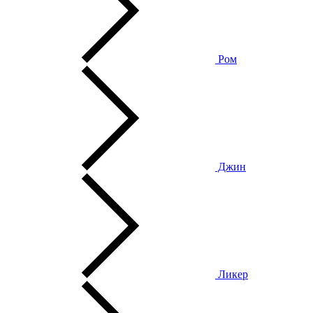
Ром
Джин
Ликер