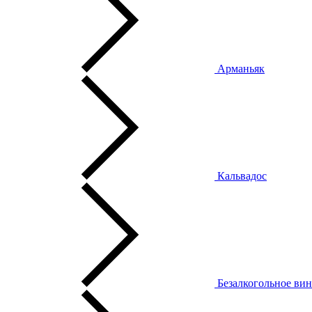
Арманьяк
Кальвадос
Безалкогольное ви