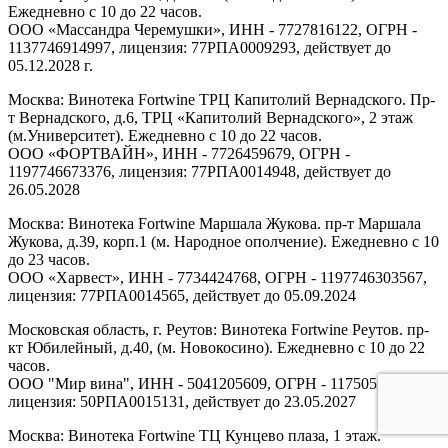
Ежедневно с 10 до 22 часов.
ООО «Массандра Черемушки», ИНН - 7727816122, ОГРН -
1137746914997, лицензия: 77РПА0009293, действует до
05.12.2028 г.
Москва: Винотека Fortwine ТРЦ Капитолий Вернадского. Пр-
т Вернадского, д.6, ТРЦ «Капитолий Вернадского», 2 этаж
(м.Университет). Ежедневно с 10 до 22 часов.
ООО «ФОРТВАЙН», ИНН - 7726459679, ОГРН -
1197746673376, лицензия: 77РПА0014948, действует до
26.05.2028
Москва: Винотека Fortwine Маршала Жукова. пр-т Маршала
Жукова, д.39, корп.1 (м. Народное ополчение). Ежедневно с 10
до 23 часов.
ООО «Харвест», ИНН - 7734424768, ОГРН - 1197746303567,
лицензия: 77РПА0014565, действует до 05.09.2024
Московская область, г. Реутов: Винотека Fortwine Реутов. пр-
кт Юбилейный, д.40, (м. Новокосино). Ежедневно с 10 до 22
часов.
ООО "Мир вина", ИНН - 5041205609, ОГРН - 1175053005313,
лицензия: 50РПА0015131, действует до 23.05.2027
Москва: Винотека Fortwine ТЦ Кунцево плаза, 1 этаж.