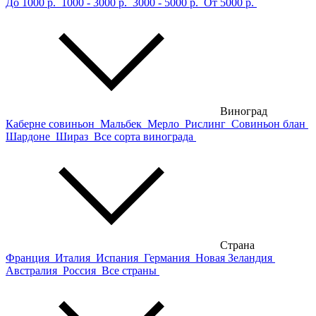
До 1000 р.
1000 - 3000 р.
3000 - 5000 р.
От 5000 р.
Виноград
Каберне совиньон
Мальбек
Мерло
Рислинг
Совиньон блан
Шардоне
Шираз
Все сорта винограда
Страна
Франция
Италия
Испания
Германия
Новая Зеландия
Австралия
Россия
Все страны