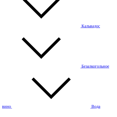
Кальвадос
Безалкогольное
вино
Вода