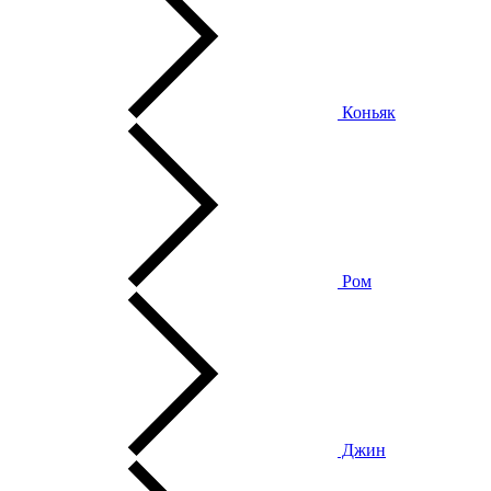
Коньяк
Ром
Джин