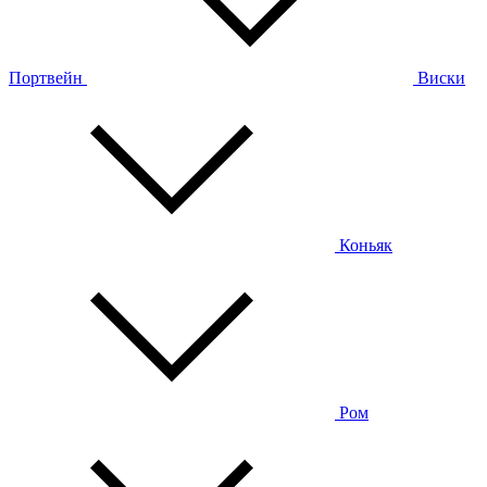
Портвейн
Виски
Коньяк
Ром