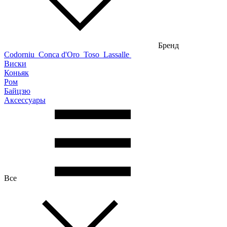
Бренд
Codorniu
Conca d'Oro
Toso
Lassalle
Виски
Коньяк
Ром
Байцзю
Аксессуары
Все