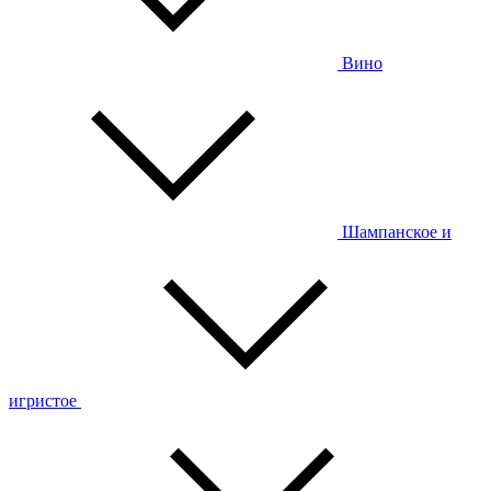
Вино
Шампанское и
игристое