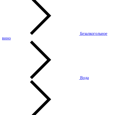
Безалкогольное
вино
Вода