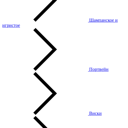
Шампанское и
игристое
Портвейн
Виски