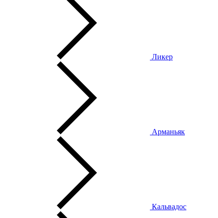
Ликер
Арманьяк
Кальвадос