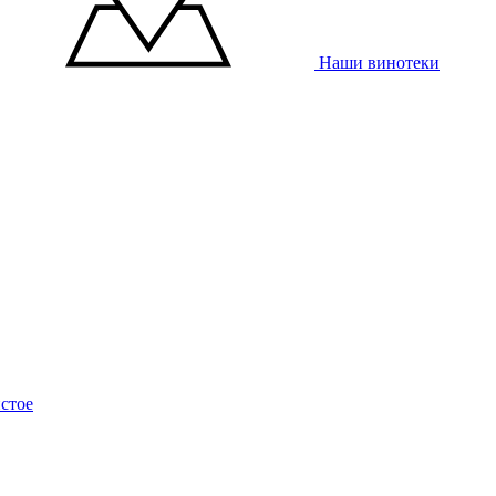
Наши винотеки
стое