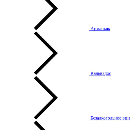
Арманьяк
Кальвадос
Безалкогольное ви