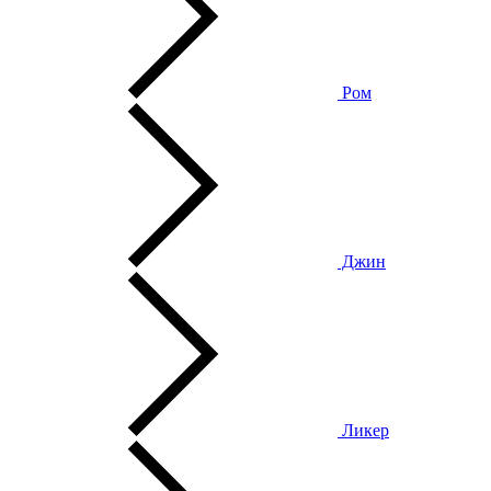
Ром
Джин
Ликер