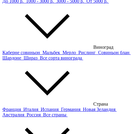
До 1000 р.
1000 - 3000 р.
3000 - 5000 р.
От 5000 р.
Виноград
Каберне совиньон
Мальбек
Мерло
Рислинг
Совиньон блан
Шардоне
Шираз
Все сорта винограда
Страна
Франция
Италия
Испания
Германия
Новая Зеландия
Австралия
Россия
Все страны