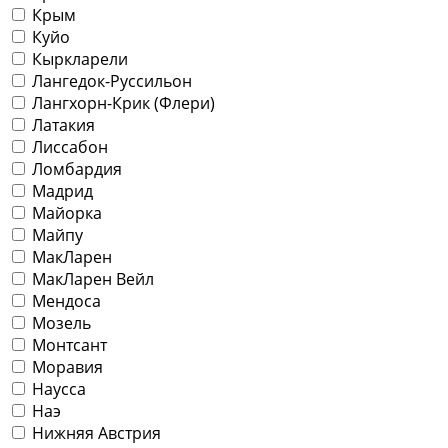
Крым
Куйо
Кыркларели
Лангедок-Руссильон
Лангхорн-Крик (Флери)
Латакия
Лиссабон
Ломбардия
Мадрид
Майорка
Майпу
МакЛарен
МакЛарен Вейл
Мендоса
Мозель
Монтсант
Моравия
Наусса
Наэ
Нижняя Австрия