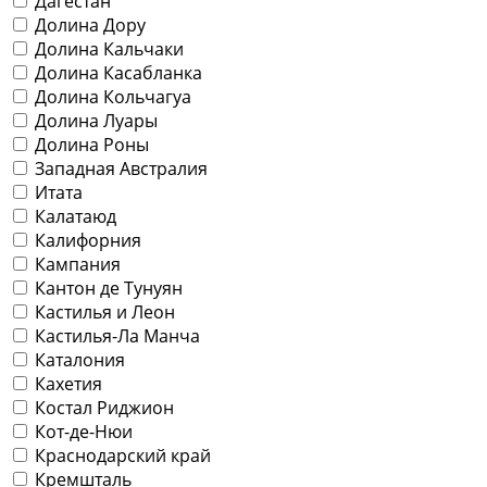
Дагестан
Долина Дору
Долина Кальчаки
Долина Касабланка
Долина Кольчагуа
Долина Луары
Долина Роны
Западная Австралия
Итата
Калатаюд
Калифорния
Кампания
Кантон де Тунуян
Кастилья и Леон
Кастилья-Ла Манча
Каталония
Кахетия
Костал Риджион
Кот-де-Нюи
Краснодарский край
Кремшталь