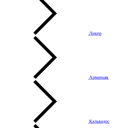
Ликер
Арманьяк
Кальвадос