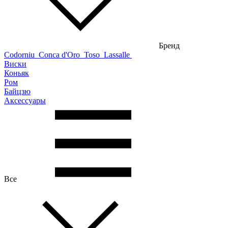
Бренд
Codorniu
Conca d'Oro
Toso
Lassalle
Виски
Коньяк
Ром
Байцзю
Аксессуары
Все