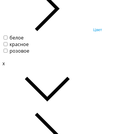
Цвет
белое
красное
розовое
x