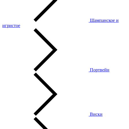
Шампанское и
игристое
Портвейн
Виски