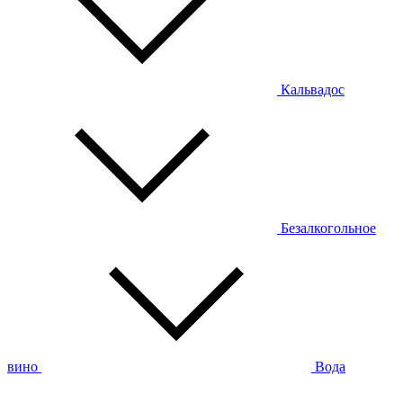
Кальвадос
Безалкогольное
вино
Вода