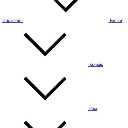
Портвейн
Виски
Коньяк
Ром