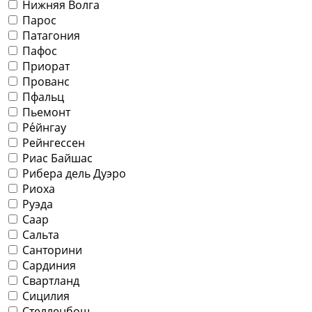
Нижняя Волга
Парос
Патагония
Пафос
Приорат
Прованс
Пфальц
Пьемонт
Ре́йнгау
Рейнгессен
Риас Байшас
Рибера дель Дуэро
Риоха
Руэда
Саар
Сальта
Санторини
Сардиния
Свартланд
Сицилия
Стелленбош