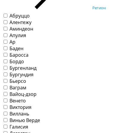
Регион
Абруццо
Алентежу
Аминдеон
Апулия
Ар
Баден
Баросса
Бордо
Бургенланд
Бургундия
Бьерсо
Ваграм
Вайоц-дзор
Венето
Виктория
Виллань
Винью Верде
Галисия