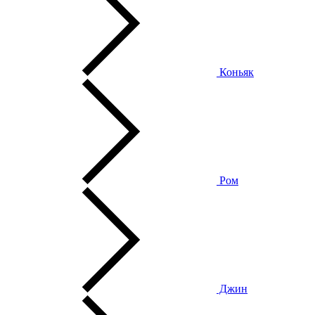
Коньяк
Ром
Джин