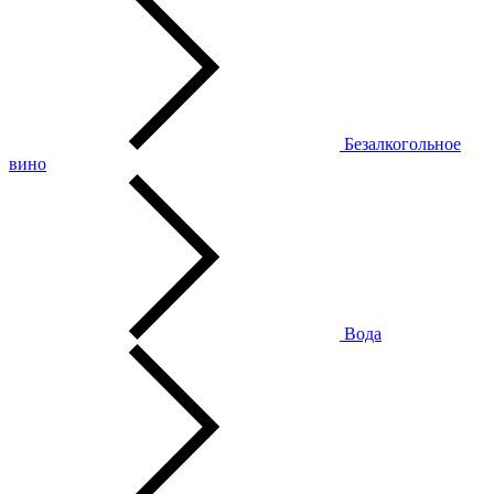
Безалкогольное
вино
Вода