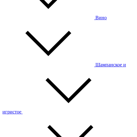
Вино
Шампанское и
игристое