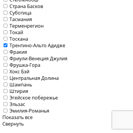
Страна Басков
Суботица
Тасмания
Терменрегион
Токай
Тоскана
Трентино-Альто Адидже
Фракия
Фриули-Венеция Джулия
Фрушка-Гора
Хокс Бэй
Центральная Долина
Шампань
Штирия
Эгейское побережье
Эльзас
Эмилия-Романья
Показать все
Свернуть