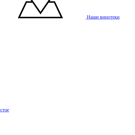
Наши винотеки
стое