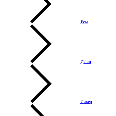
Ром
Джин
Ликер