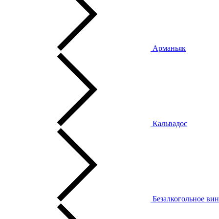
Арманьяк
Кальвадос
Безалкогольное ви